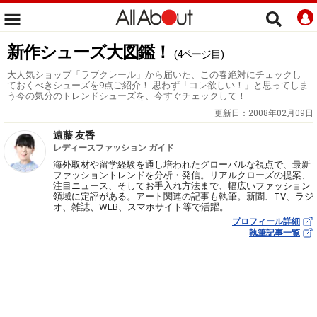
新作シューズ大図鑑！
(4ページ目)
大人気ショップ「ラブクレール」から届いた、この春絶対にチェックし
ておくべきシューズを9点ご紹介！ 思わず「コレ欲しい！」と思ってしま
う今の気分のトレンドシューズを、今すぐチェックして！
更新日：
2008年02月09日
遠藤 友香
レディースファッション ガイド
海外取材や留学経験を通し培われたグローバルな視点で、最新
ファッショントレンドを分析・発信。リアルクローズの提案、
注目ニュース、そしてお手入れ方法まで、幅広いファッション
領域に定評がある。アート関連の記事も執筆。新聞、TV、ラジ
オ、雑誌、WEB、スマホサイト等で活躍。
プロフィール詳細
執筆記事一覧