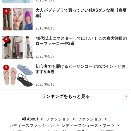
2018/01/12
大人がプチプラで買っていい靴VSダメな靴【春夏
3
編】
2018/04/13
40代以上にマスターしてほしい！ この春大注目の
4
ローファーコーデ3選
2020/04/07
初心者でも履けるビーサンコーデのポイントとお
5
すすめ6選
2020/06/15
ランキングをもっと見る
>
>
>
All About
ファッション
ファッション
>
>
レディースファッション
レディースシューズ・ブーツ