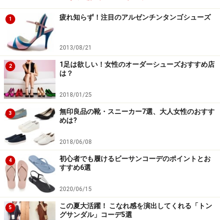
疲れ知らず！注目のアルゼンチンタンゴシューズ
1
2013/08/21
撥水オーガニックコットン疲れにくいスニ
ーカー
1足は欲しい！女性のオーダーシューズおすすめ店
2
は？
2018/01/25
撥水オーガニックコットン疲れにくいスニーカー 2980円
無印良品の靴・スニーカー7選、大人女性のおすす
3
（税込）／
無印良品
めは?
無印良品の靴の中でも、圧倒的な人気を誇っているのが
2018/06/08
コットンスニーカーです。コットン生地を使ったスニー
初心者でも履けるビーサンコーデのポイントとお
4
カーは、時代とともに少しずつ形を変えながらも、無印
すすめ6選
良品の定番としてずっと続いてきた、十数年来のロング
2020/06/15
セラー商品のひとつです。夏の足元に抜け感を作ってく
この夏大活躍！ こなれ感を演出してくれる「トン
れる白スニーカーは、カジュアルコーデだけではなく、
5
グサンダル」コーデ5選