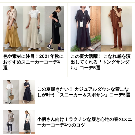
撥水フラットシューズ 2990円（税込）／
無印良品
子育て中のママにもおすすめなのが、ヒールのないフラ
ットシューズ。こちらも歩行をサポートするインソール
仕様なので、快適な履き心地です。また、こちらも撥水
加工が施されているので、明るい色合いのシューズなが
色や素材に注目！2021年秋に
この夏大活躍！ こなれ感を演
おすすめスニーカーコーデ4
出してくれる「トングサンダ
ら梅雨のシーズンにも安心して着用できます。
選
ル」コーデ5選
この夏履きたい！ カジュアルダウンな着こな
しが叶う「スニーカー＆スポサン」コーデ5選
レザーレースアップシューズ
小柄さん向け！ラクチンな履き心地の春のスニ
ーカーコーデ4つのコツ
レザーレースアップシューズ 5900円（税込）／
無印良品