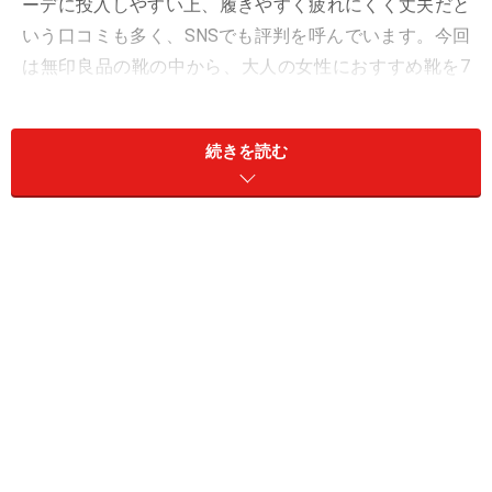
ーデに投入しやすい上、履きやすく疲れにくく丈夫だと
いう口コミも多く、SNSでも評判を呼んでいます。今回
は無印良品の靴の中から、大人の女性におすすめ靴を7
点ピックアップ！ 早速見ていきましょう。
続きを読む
撥水ポインテッドトゥパンプス
撥水ポインテッドトゥパンプス 3990円（税込）／
無印良品
1足はワードローブに持っておきたいのが、どんなコー
デにも合わせやすいブラックのパンプスです。こちらは
歩行をサポートするインソールが採用されているのが嬉
しい。泥ハネなどが付きにくい撥水加工が施されている
ので、雨の日でも安心です。