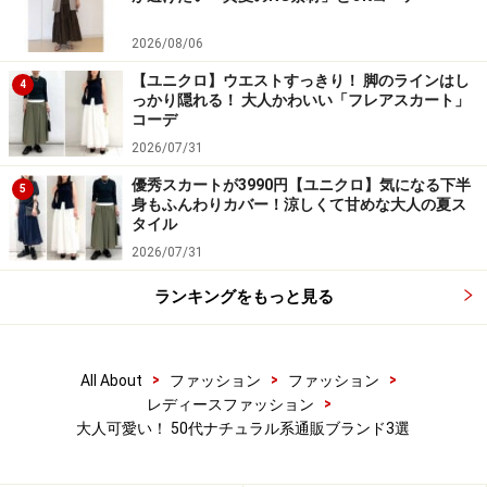
ウエストマークしたりと着こなしの幅が広がります。ネ
2026/08/06
ックラインや脇の開きが広いエプロンデザインなので、
ドルマンスリーブブラウスなど、様々なアイテムと合わ
【ユニクロ】ウエストすっきり！ 脚のラインはし
4
っかり隠れる！ 大人かわいい「フレアスカート」
せやすいのも嬉しいポイントです。便利なポケットつき
コーデ
です。
2026/07/31
優秀スカートが3990円【ユニクロ】気になる下半
5
身もふんわりカバー！涼しくて甘めな大人の夏ス
タイル
2026/07/31
ランキングをもっと見る
>
>
>
All About
ファッション
ファッション
>
レディースファッション
大人可愛い！ 50代ナチュラル系通販ブランド3選