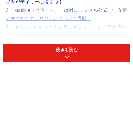
提案がデイリーに役立つ！
2.「kuraline（クラリネ）」は雑誌リンネル公式で、女優
やモデルとのオリジナルコラボも展開！
3.「natural sense（ナチュラルセンス）」は、毎日着た
くなる天然素材とお手頃な価格が魅力！
続きを読む
最近の50代～60代は若々しく、ファッションも多様で
す。いわゆるコンサバでも美魔女系でもない、ボーダー
やチノパンといったラフなファッションでも、女性らし
さや色っぽさがあり、肩肘の張らない大人の余裕も感じ
させる、カジュアル＆ナチュラルな装いを着こなしてい
る方も多数いらっしゃいます。そこで今回は、大人可愛
い50代の方にぴったりの、ナチュラル系通販サイトを厳
選して3つピックアップ！ 各サイトのおすすめアイテム
もあわせて紹介します。もちろん、アラフォー世代から