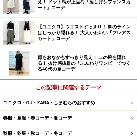
しい”、”わたしに合う”アイテムに出逢えるサイトです。
え！ ドット柄が上品な「涼しげシフォンスカ
ート」コーデ
続いて、ナチュランでピックアップしたおすすめアイテ
ムを紹介します。
【ユニクロ】ウエストすっきり！ 脚のライン
はしっかり隠れる！ 大人かわいい「フレアス
カート」コーデ
顔もおなかもすっきり見え！ 二の腕も隠れ
■TUTIE.のコットンボイルピンタックボリ
る！ 抜け感抜群の「ふんわりワンピ」でつく
ュームスリーブブラウス（ピンク）
る40代の夏コーデ
この記事に関連するテーマ
コットンボイルピンタックボリュームスリーブブラウス（ピ
ンク） 9180円（税込）／TUTIE.（ナチュラン）
ユニクロ・GU・ZARA・しまむらのおすすめ
柔らかで肌触りの良いコットンボイル素材で仕立てたブ
春服・夏服・春コーデ・夏コーデ
ラウスです。薄地で透け感のある素材感がシーズンムー
ドを高めます。細やかなタックをバストラインまで入れ
秋服・冬服・秋コーデ・冬コーデ