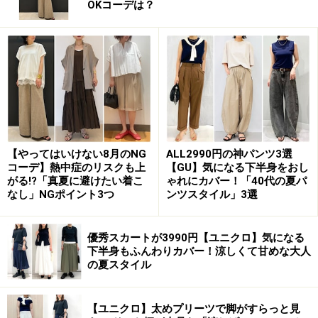
1.「natulan（ナチュラン）」は、毎日のコ
OKコーデは？
ーディネート提案がデイリーに役立つ！
テーマごとのコーディネートを毎日提案し、デザインや品質
にこだわったアイテムを、ナチュラル系サイト最大級のアイ
テム数で取り揃える「ナチュラン」。
【やってはいけない8月のNG
ALL2990円の神パンツ3選
「
natulan（ナチュラン）
」は、お客様とともに歳を重ね
コーデ】熱中症のリスクも上
【GU】気になる下半身をおし
ていけるような心地よいおしゃれといった、豊かなライ
がる!?「真夏に避けたい着こ
ゃれにカバー！「40代の夏パ
なし」NGポイント3つ
ンツスタイル」3選
フスタイルを提案するファッション通販サイトです。テ
ーマに沿った毎日のコーディネート提案はもちろん、シ
優秀スカートが3990円【ユニクロ】気になる
ーズンごとのニーズに合わせたナチュランオリジナルア
下半身もふんわりカバー！涼しくて甘めな大人
イテムなど、ナチュラル系では最大級の充実したアイテ
の夏スタイル
ム数を誇っています。愛用するほどに風合いがよくなる
洋服や雑貨など、デザインや品質にこだわった”わたしら
【ユニクロ】太めプリーツで脚がすらっと見