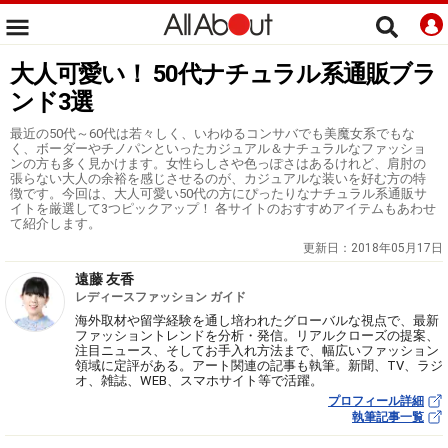
大人可愛い！ 50代ナチュラル系通販ブラ
ンド3選
最近の50代～60代は若々しく、いわゆるコンサバでも美魔女系でもな
く、ボーダーやチノパンといったカジュアル＆ナチュラルなファッショ
ンの方も多く見かけます。女性らしさや色っぽさはあるけれど、肩肘の
張らない大人の余裕を感じさせるのが、カジュアルな装いを好む方の特
徴です。今回は、大人可愛い50代の方にぴったりなナチュラル系通販サ
イトを厳選して3つピックアップ！ 各サイトのおすすめアイテムもあわせ
て紹介します。
更新日：
2018年05月17日
遠藤 友香
レディースファッション ガイド
海外取材や留学経験を通し培われたグローバルな視点で、最新
ファッショントレンドを分析・発信。リアルクローズの提案、
注目ニュース、そしてお手入れ方法まで、幅広いファッション
領域に定評がある。アート関連の記事も執筆。新聞、TV、ラジ
オ、雑誌、WEB、スマホサイト等で活躍。
プロフィール詳細
執筆記事一覧