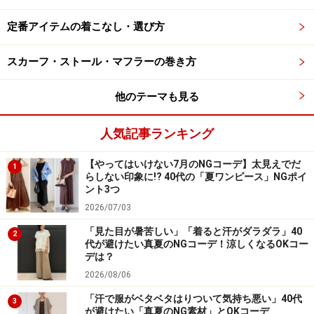
ることで、裾に向けてふんわりとした分量感あるシルエ
ットを作り出しています。ひじが隠れる長さの袖幅の広
定番アイテムの着こなし・選び方
いボリューム袖が今年らしさをプラスしています。
スカーフ・ストール・マフラーの巻き方
他のテーマも見る
■08Mabのリネンピンタックエプロンワンピ
ース（ブラック）
人気記事ランキング
【やってはいけない7月のNGコーデ】太見えでだ
1
らしない印象に!? 40代の「夏ワンピース」NGポイ
リネンピンタックエプロンワンピース（ブラック） 8532
ント3つ
円（税込）／08Mab（ナチュラン）
2026/07/03
薄手でザラッとした肌触りに、程よくハリとコシのある
「見た目が暑苦しい」「着ると汗がダラダラ」40
2
代が避けたい真夏のNGコーデ！涼しくなるOKコー
リネンで仕立てられたエプロンワンピースです。上身頃
デは？
に施されたピンタックが贅沢なデザインで、ナチュラル
2026/08/06
な素材感ながら女性らしいエレガンス要素もあわせ持っ
「汗で服がベタベタはりついて気持ち悪い」40代
3
ています。ゆったりとした作りに紐ベルト付きなので、
が避けたい「真夏のNG素材」とOKコーデ