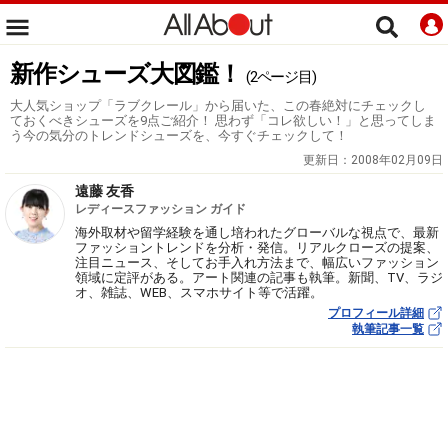
新作シューズ大図鑑！
(2ページ目)
大人気ショップ「ラブクレール」から届いた、この春絶対にチェックし
ておくべきシューズを9点ご紹介！ 思わず「コレ欲しい！」と思ってしま
う今の気分のトレンドシューズを、今すぐチェックして！
更新日：
2008年02月09日
遠藤 友香
レディースファッション ガイド
海外取材や留学経験を通し培われたグローバルな視点で、最新
ファッショントレンドを分析・発信。リアルクローズの提案、
注目ニュース、そしてお手入れ方法まで、幅広いファッション
領域に定評がある。アート関連の記事も執筆。新聞、TV、ラジ
オ、雑誌、WEB、スマホサイト等で活躍。
プロフィール詳細
執筆記事一覧