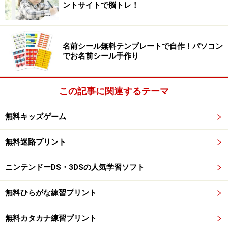
ントサイトで脳トレ！
名前シール無料テンプレートで自作！パソコン
米穀安定供給確保支援機構 米ネット「お米ものしりゾー
でお名前シール手作り
ン」
米穀安定供給確保支援機構による米ネット「
お米ものし
この記事に関連するテーマ
りゾーン
」は、 米作りの歴史と文化、生産と流通、栄養
と健康などお米について幅広く学べるサイト。
無料キッズゲーム
土鍋や電子レンジでごはんを炊く方法やお米の袋に記載
無料迷路プリント
された一括表示欄の見方など、子供達がお米を身近に感
じられる話題も多く紹介されています。バケツ稲の育て
ニンテンドーDS・3DSの人気学習ソフト
方もイラストで詳しく紹介されているので、ご家庭で挑
戦してみるのも良いでしょう。
無料ひらがな練習プリント
無料カタカナ練習プリント