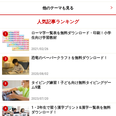
学習に使える写真素材が豊富！「お米の学
他のテーマも見る
習」
人気記事ランキング
児童・生徒向けに写真素材も提供 「お米の学習」
ローマ字一覧表を無料ダウンロード・印刷！小学
1
生向け学習教材
「
お米の学習
」には、お米の歴史や品種などに関する質
2021/02/26
問に答えるコーナーや日本各地の米作りの歴史がまとめ
恐竜のペーパークラフトを無料ダウンロード！
られています。
2
日本各地の米作りの歴史は石狩平野、庄内平野、濃尾平
2020/08/02
野、讃岐平野と平野別の米作りを写真やイラスト入り
タイピング練習！子ども向け無料タイピングゲー
3
で、教材ライブラリーは育苗や田植えなど稲作りの流
ム9選
れ、田んぼの水の流れ方などを豊富な写真（一部動画）
2023/07/20
で紹介しています。
1・2年生で習う漢字プリント&漢字一覧表を無料
4
ダウンロード！