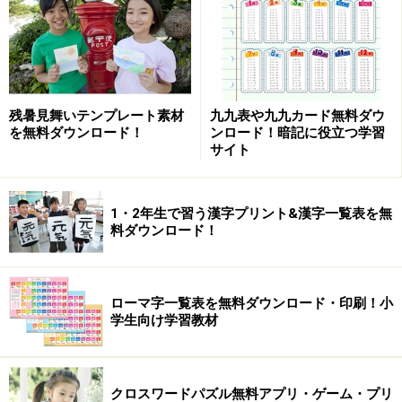
米作りに必要な作業の昔と今「農林水産省 子どものための
農業教室」
農林水産省による「
子どものための農業教室
」は、 米作
りや野菜作りなど農業に関して学べる小中学生向けのサ
イト。
残暑見舞いテンプレート素材
九九表や九九カード無料ダウ
を無料ダウンロード！
ンロード！暗記に役立つ学習
サイト
米作りに必要な作業を紹介する『くらべてみよう昔とい
まのコメ作り』のコーナーでは、 米作りの年間スケジュ
ールと必要な作業ごとに、現在と昔の米作りの作業を画
1・2年生で習う漢字プリント&漢字一覧表を無
料ダウンロード！
像や写真で比較されており、ひとつひとつ手作業で行っ
ていた農作業が機械により効率化されていく様子を学ぶ
ことができます。
ローマ字一覧表を無料ダウンロード・印刷！小
学生向け学習教材
米穀安定供給確保支援機構 米ネット「お米
ものしりゾーン」
クロスワードパズル無料アプリ・ゲーム・プリ