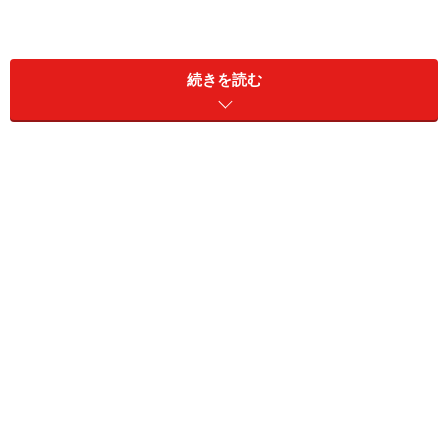
続きを読む
農林水産省「子どものための農業教室」
米穀安定供給確保支援機構 米ネット「お米ものしり
ゾーン」
学習に使える写真素材が豊富「お米の学習」
デジタルブックで解説「全農キッズ向けコーナー」
田んぼの総合情報サイト「クボタのたんぼ」
品種の系譜も学べる「ヤマタネ お米の話」
米作りとアイガモ農法を解説「お米のきたむら」
亀田製菓「お米の国の物語」