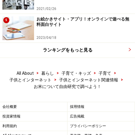
教材ライブラリーの素材は著作権フリーとなっているの
で、自由研究や調べ学習の際にも役立つでしょう。
2021/02/26
お絵かきサイト・アプリ！オンラインで遊べる無
5
料面白サイト
2023/04/18
ランキングをもっと見る
>
>
>
>
All About
暮らし
子育て・キッズ
子育て
>
>
子供とインターネット
子供とインターネット関連情報
お米について自由研究で調べよう！
会社概要
採用情報
デジタルブックで米作りに詳しくなれる
投資家情報
広告掲載
「全農キッズ向けコーナー」
利用規約
プライバシーポリシー