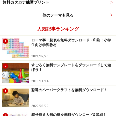
無料カタカナ練習プリント
カラフルな短冊を無料ダウンロード キッズ
@nifty
他のテーマも見る
人気記事ランキング
短冊・七夕飾り・吹き流しを無料ダウンロード「キッズ
@nifty」
ローマ字一覧表を無料ダウンロード・印刷！小学
1
生向け学習教材
ポータルサイト「
キッズ@nifty
」では、 3種類計18枚の
2021/02/26
七夕の短冊
をダウンロードすることができます。 スイカ
やカブトムシがデザインされたもの、キャラクターが描
すごろく無料テンプレートをダウンロードして遊
2
ぼう！
かれたものなど、お好みで選ぶことができるので、 同じ
シリーズのものを何枚も印刷して統一してみるのも良い
2019/11/14
でしょう。
恐竜のペーパークラフトを無料ダウンロード！
3
短冊のほかにも、吹流しや小さな飾りのペーパークラフ
2020/08/02
トもダウンロードすることができるので七夕飾りすべて
をペーパークラフトで済ませることも出来ちゃいます
着せ替え人形の紙を無料ダウンロード&印刷！
4