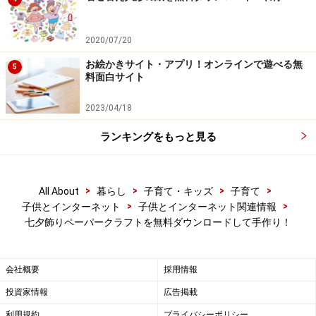
ね。
2020/07/20
お絵かきサイト・アプリ！オンラインで遊べる無
5
七夕飾りの台紙に短冊や飾りを貼り付けて
料面白サイト
楽しめる ちびむすドリル
2023/04/18
ランキングをもっと見る
壁面飾りの台紙や短冊を無料ダウンロード「ちびむすドリ
ル」
>
>
>
>
All About
暮らし
子育て・キッズ
子育て
「
ちびむすドリル
」の
7月・七夕飾り
からは、短冊や七
>
>
子供とインターネット
子供とインターネット関連情報
夕の壁面飾りの台紙を無料ダウンロードすることができ
七夕飾りペーパークラフトを無料ダウンロードして手作り！
ます。壁面飾りの台紙に短冊や七夕飾りを貼り付けてオ
リジナルの七夕を演出できるので、笹が手に入らないご
会社概要
採用情報
家庭にもおすすめです。
投資家情報
広告掲載
利用規約
プライバシーポリシー