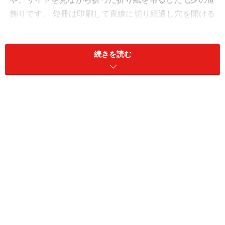
飾りです。 短冊は印刷して直線に切り紐通し穴を開ける
だけ、折り紙もハサミで切れ目を入れるだけという簡単
さなので、 小さなお子さんでもたくさん作ることができ
続きを読む
ます。「笹が手に入らない」「飾るスペースがない」と
いうご家庭には、ペーパークラフト製の小さな七夕飾り
や壁面飾りがおすすめ。七夕を盛り上げるプリント素材
を多数ご紹介していますので、ぜひ参考になさってくだ
さい。