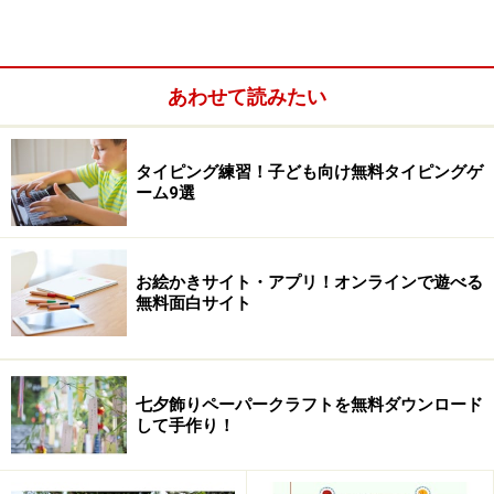
あわせて読みたい
＜手作り七夕飾り・目次＞
タイピング練習！子ども向け無料タイピングゲ
ーム9選
ペーパークラフトをキレイに作るポイント
カラフルな短冊が揃う「キッズ@nifty」
短冊や七夕壁面飾り充実「ちびむすドリル」
お絵かきサイト・アプリ！オンラインで遊べる
無料面白サイト
ミニ七夕飾りペーパークラフト「笹徳印刷」
七夕オーナメント＆短冊「キヤノンクリエイティブ
パーク」
七夕飾りペーパークラフトを無料ダウンロード
パワポで作る七夕テンプレート「マイクロソフト楽
して手作り！
しもうOffice」
Youtubeで解説「仙台七夕まつり公式サイト」