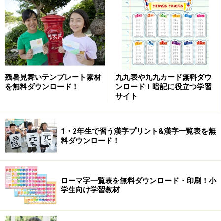
織姫・彦星も「京都地主神社の七夕特集
」
残暑見舞いテンプレート素材
九九表や九九カード無料ダウ
を無料ダウンロード！
ンロード！暗記に役立つ学習
サイト
1・2年生で習う漢字プリント&漢字一覧表を無
料ダウンロード！
七夕飾りの折り紙が充実「おりがみくらぶ」
ローマ字一覧表を無料ダウンロード・印刷！小
学生向け学習教材
ペーパークラフトの七夕飾りをキレイに作