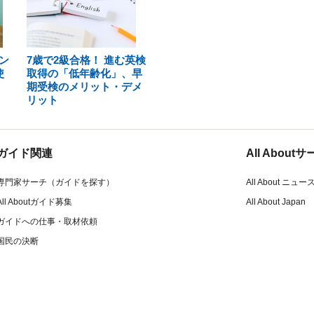
ン
7歳で2級合格！ 進む英検
使
取得の「低年齢化」、早
期受検のメリット・デメ
リット
ガイド関連
All Abou
専門家サーチ（ガイドを探す）
All About ニュー
All Aboutガイド募集
All About Japan
ガイドへの仕事・取材依頼
国民の決断