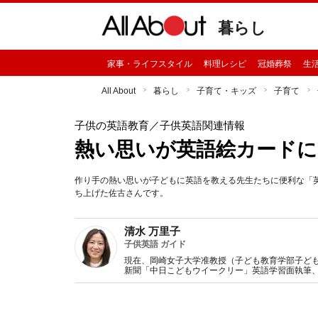
暮らし
家事・ライフスタイル
料理レシピ
冠婚葬祭
生
All About
暮らし
子育て・キッズ
子育て
子供の英語教育
／子供英語関連情報
熱い思いが英語絵カードに
作り手の熱い思いが子どもに英語を教える先生たちに便利な「英
ち上げた佐古さんです。
清水 万里子
子供英語 ガイド
現在、岡崎女子大学准教授（子ども教育学部子ども
新聞「中日こどもウイークリー」英語学習面執筆、学
「小学校英語コミュニケーション事業」アドバイ