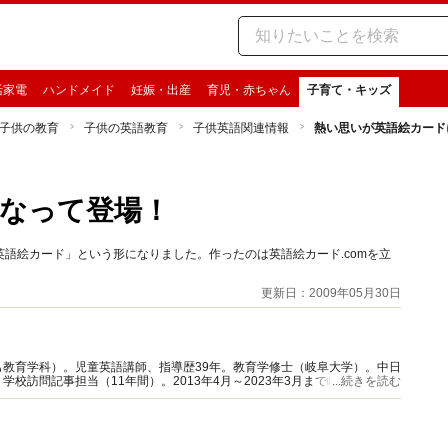
活家電
ハンドメイド
妊娠・出産
育児・赤ちゃん
子育て・キッズ
子供の教育
子供の英語教育
子供英語関連情報
熱い思いが英語絵カード
なって登場！
語絵カード」という形になりました。作ったのは英語絵カード.comを立
更新日：2009年05月30日
教育学科）。児童英語講師、指導歴39年。教育学修士（岐阜大学）。中日
校訪問記事担当（11年間）。2013年4月～2023年3月まで岐阜県可児市
...続きを読む
ザー。