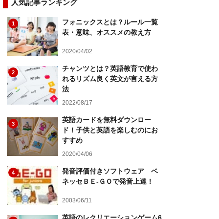
人気記事ランキング
フォニックスとは？ルール一覧
1
表・意味、オススメの教え方
2020/04/02
チャンツとは？英語教育で使わ
2
れるリズム良く英文が言える方
法
2022/08/17
英語カードを無料ダウンロー
3
ド！子供と英語を楽しむのにお
すすめ
2020/04/06
発音評価付きソフトウェア ベ
4
ネッセＢＥ-ＧＯで発音上達！
2003/06/11
英語のレクリエーションゲーム6