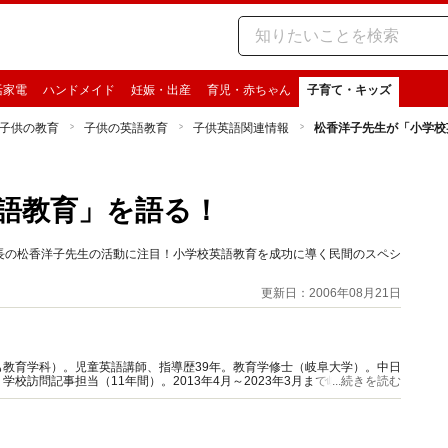
活家電
ハンドメイド
妊娠・出産
育児・赤ちゃん
子育て・キッズ
子供の教育
子供の英語教育
子供英語関連情報
松香洋子先生が「小学校
語教育」を語る！
長の松香洋子先生の活動に注目！小学校英語教育を成功に導く民間のスペシ
更新日：2006年08月21日
教育学科）。児童英語講師、指導歴39年。教育学修士（岐阜大学）。中日
校訪問記事担当（11年間）。2013年4月～2023年3月まで岐阜県可児市
...続きを読む
ザー。