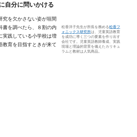
に自分に問いかける
研究を欠かさない姿が垣間
科書を調べたら、８割の内
松香洋子先生が所長を務める
松香フ
ォニックス研究所
は、児童英語教育
に実践している小学校は増
を成功に導く三つの要素を作り出す
会社です。児童英語教師養成、実践
語教育を目指すときが来て
現場と理論的背景を備えたカリキュ
ラムと教材は人気商品。