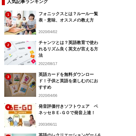
人気記事ランキング
フォニックスとは？ルール一覧
1
表・意味、オススメの教え方
2020/04/02
チャンツとは？英語教育で使わ
2
れるリズム良く英文が言える方
法
2022/08/17
英語カードを無料ダウンロー
3
ド！子供と英語を楽しむのにお
すすめ
2020/04/06
発音評価付きソフトウェア ベ
4
ネッセＢＥ-ＧＯで発音上達！
2003/06/11
英語のレクリエーションゲーム6