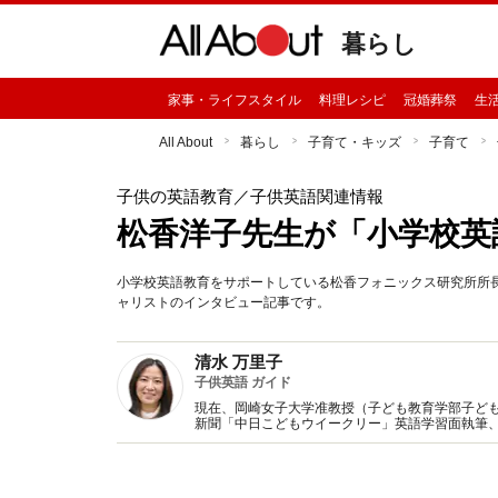
暮らし
家事・ライフスタイル
料理レシピ
冠婚葬祭
生
All About
暮らし
子育て・キッズ
子育て
子供の英語教育
／子供英語関連情報
松香洋子先生が「小学校英
小学校英語教育をサポートしている松香フォニックス研究所所
ャリストのインタビュー記事です。
清水 万里子
子供英語 ガイド
現在、岡崎女子大学准教授（子ども教育学部子ども
新聞「中日こどもウイークリー」英語学習面執筆、学
「小学校英語コミュニケーション事業」アドバイ