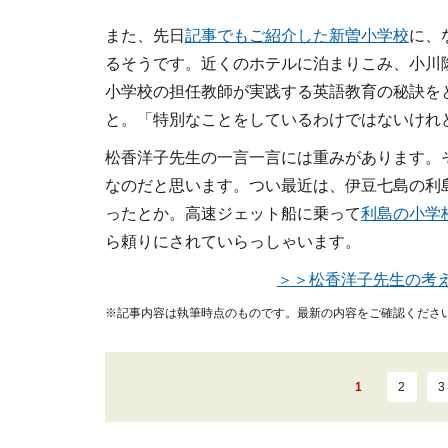
また、先日
記事でもご紹介した新曽小学校
に、
るそうです。近くのホテルに泊まりこみ、小川
小学校の担任教師が実践する英語教育の秘訣を
と。「特別なことをしているわけではないけれど
松香洋子先生の一言一言には重みがあります。
なのだと思います。つい最近は、伊豆七島の利
ったとか。高速ジェット船に乗って
利島の小学
ら頼りにされていらっしゃいます。
＞＞松香洋子先生の考
※記事内容は執筆時点のものです。最新の内容をご確認くださ
1
2
3