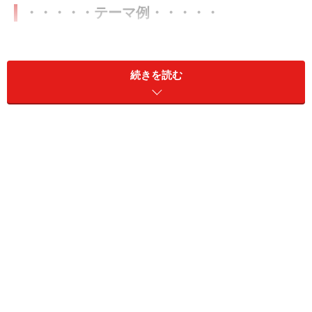
・・・・・テーマ例・・・・・
町の中の英語百景
・・・・・町の中で見つけた百種類の
英語をカメラに収めていきます。それぞれの写真にコメ
続きを読む
ントをつけてスクラップブックにすれば出来上がり！
これ英語で言えるよ
・・・・・町の中にあるもので、自
分が英語で言えるもの（オブジェクト）の写真を撮りま
す。その写真に英語を書いてスクラップブックにすれば
ＯＫです。
夏休みの天気情報
・・・・・毎日、空の写真を撮って、
天気を英語で書きます。天気の言い方や曜日を学べます
ね。コメントをつけると日記風になって楽しく続けられ
ると思います。