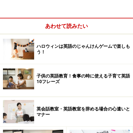
あわせて読みたい
ハロウィンは英語のじゃんけんゲームで楽しも
う！
これ英語で言えるよ
子供の英語教育！食事の時に使える子育て英語
10フレーズ
英会話教室・英語教室を辞める場合の心遣いと
マナー
morning glory
waterfall
種から育てた朝顔が咲きま
家族で山へドライブに行き
した。
ました。