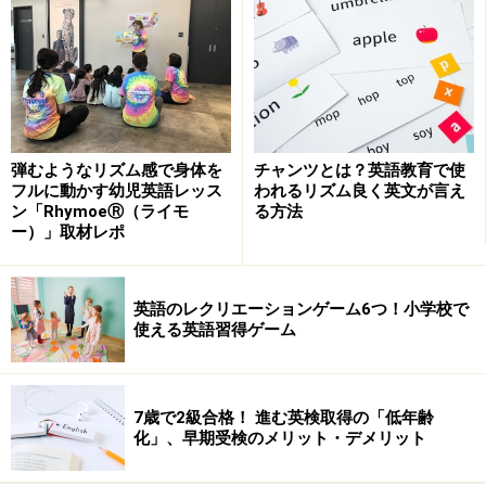
７月２６日（火）曇り
August 3rd (Wednesday)
sunny
アイディア（２）＞＞
※記事内容は執筆時点のものです。最新の内容をご確認くださ
い。
弾むようなリズム感で身体を
チャンツとは？英語教育で使
フルに動かす幼児英語レッス
われるリズム良く英文が言え
ン「RhymoeⓇ（ライモ
る方法
次のページへ
ー）」取材レポ
1
/
3
英語のレクリエーションゲーム6つ！小学校で
使える英語習得ゲーム
7歳で2級合格！ 進む英検取得の「低年齢
化」、早期受検のメリット・デメリット