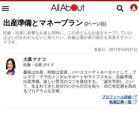
出産準備とマネープラン
(2ページ目)
妊娠・出産に必要なお金と同時に、この先どんなお金をキープしていけ
ばよいのかわからないし知りたい。妊娠は我が家の家計を見直すチャン
スです。
更新日：
2011年04月21日
大葉 ナナコ
妊娠・出産 ガイド
趣味は出産、特技は安産。バースコーディネーターとして、プ
レママ・ママのメンタルサポートやライフスキル、妊娠準備、
出産準備、楽しい育児のコツを発信する。「誕生学(R)」とい
う、生まれてきた自分のいのちの力を知り、自己肯定感を高め
るプログラムも主催。
プロフィール詳細
執筆記事一覧