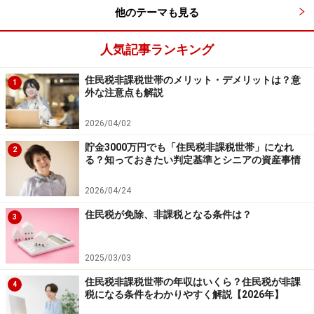
他のテーマも見る
人気記事ランキング
住民税非課税世帯のメリット・デメリットは？意
1
外な注意点も解説
2026/04/02
貯金3000万円でも「住民税非課税世帯」になれ
2
る？知っておきたい判定基準とシニアの資産事情
対応策 その2 ～実際の取得費がわからな
2026/04/24
い～
住民税が免除、非課税となる条件は？
3
この規定は平成13年9月30日以前より上場株を持ってい
て、健在である現株主にとっても活用できます。という
2025/03/03
のは、そのような方の中には「実際の取得費自体がわか
住民税非課税世帯の年収はいくら？住民税が非課
4
らない」という方も多くいらっしゃるからです。このよ
税になる条件をわかりやすく解説【2026年】
うな方の場合には、平成22年12月31日までの間に譲渡し