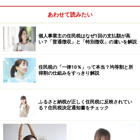
あわせて読みたい
個人事業主の住民税はなぜ1回の支払額が高
い？「普通徴収」と「特別徴収」の違いを解説
住民税の「一律10％」って本当？均等割と所
得割の仕組みをすっきり解説
ふるさと納税が正しく住民税に反映されてい
図表イメージ：筆者作成 これ以外にも定期預金も二重課税
る？住民税決定通知書をチェック
ではないかという主張もあります
相続時に評価された額も含めて所得税がかけられるとい
う仕組みは今回の事案にそっくりではないでしょうか。