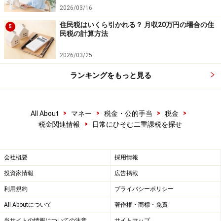
2026/03/16
なかった場合、売却価額の5％を取得費として譲渡所得
を計算することになります。つまり、譲渡費用がかから
住民税はいくら引かれる？ 月収20万円の場合の住
5
民税の計算方法
なければ、売却価額の95％に課税されてしまうことにな
るのです。
2026/03/25
ランキングをもっと見る
平成22年年末までに検討を
ただし、みなし取得費が活用できるのも本年年末までの
>
>
>
>
All About
マネー
税金・公的手当
税金
>
税金関連情報
日常にひそむ二重課税を探せ
時限立法措置に過ぎず、今回の事案のように、二重課税
が認定された場合でも、還付請求期間の5年を過ぎてい
る方が現れないともかぎりません。
会社概要
採用情報
所得税法9条では相続により取得したものには所得税を
投資家情報
広告掲載
課さないとしているのに対し、
譲渡した株式の取得費は
利用規約
プライバシーポリシー
被相続人、遺贈者又は贈与者の取得費を引き継ぐとして
All Aboutについて
著作権・商標・免責
いる（タックスアンサー1464）
こと自体が相容れないの
当サイトの情報についての注意
サイトマップ