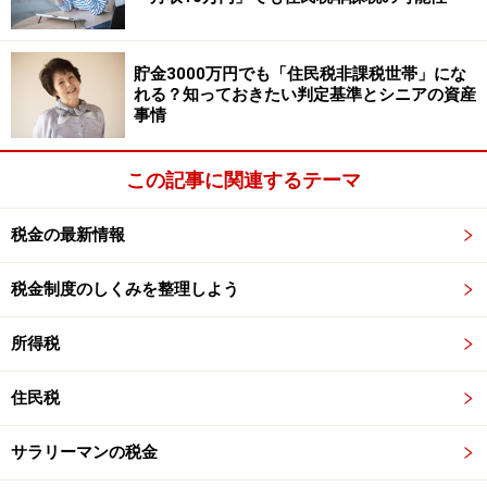
り取得したものでも活用できるとなっています。
では、どのように活用すればよいのでしょうか。
貯金3000万円でも「住民税非課税世帯」にな
れる？知っておきたい判定基準とシニアの資産
事情
対応策 その1 ～実際の購入価格と80%み
なし取得費を比較～
この記事に関連するテーマ
被相続人の実際に購入した時点の取得費と80％みなし取
税金の最新情報
得費を比較して、80％みなし取得費を活用したほうが有
利（被相続人の株式取得費＜80％みなし取得費）と判断
税金制度のしくみを整理しよう
される場合。
上記の場合は、本年末までに売却して被相続人の実際の
所得税
購入価額より高いみなし取得費を利用して、売却益を確
定してしまうことです。
住民税
サラリーマンの税金