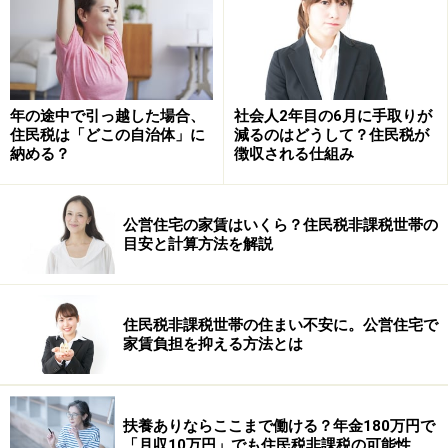
対応策はないのか
年の途中で引っ越した場合、
社会人2年目の6月に手取りが
上記の株のケースについては、その株式が上場株式であ
住民税は「どこの自治体」に
減るのはどうして？住民税が
れば税法の時限立法を活用することで多少軽減させるこ
納める？
徴収される仕組み
とが可能です。それは、80％みなし取得費の活用。この
時限立法の概要は、平成13年9月30日以前から引き続き
公営住宅の家賃はいくら？住民税非課税世帯の
所有していた上場株式を、平成15年1月1日から平成22年
目安と計算方法を解説
12月31日までの間に譲渡した場合、平成13年10月1日の
終値の80％相当額でもかまわないという規定です。ま
た、この上場株の範囲については「平成13年10月1日以
住民税非課税世帯の住まい不安に。公営住宅で
家賃負担を抑える方法とは
後の相続により取得したものでも対象」となっていま
す。つまり、平成13年9月30日以前から引き続き所有
（同日以前に相続が発生し引き続き所有）していたもの
扶養ありならここまで働ける？年金180万円で
にも活用できますし、平成13年10月1日以後の相続によ
「月収10万円」でも住民税非課税の可能性