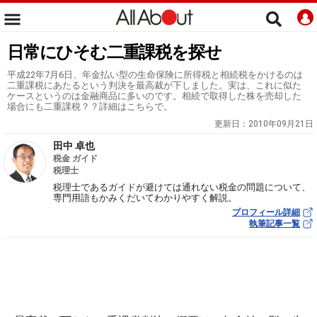
日常にひそむ二重課税を探せ
平成22年7月6日、年金払い型の生命保険に所得税と相続税をかけるのは
二重課税にあたるという判決を最高裁が下しました。実は、これに似た
ケースというのは金融商品に多いのです。相続で取得した株を売却した
場合にも二重課税？？詳細はこちらで。
更新日：
2010年09月21日
田中 卓也
税金 ガイド
税理士
税理士であるガイドが避けては通れない税金の問題について、
専門用語もかみくだいてわかりやすく解説。
プロフィール詳細
執筆記事一覧