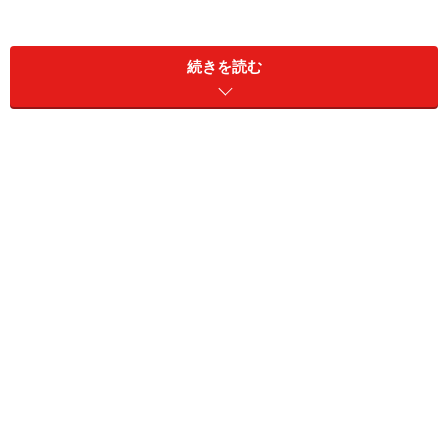
たとえば、上場株を相続した場合、相続時の時価で評価
することになります。その後、相続した者がその株式を
続きを読む
売却したとしましょう。その株が被相続人が取得した時
から右肩上がりだった場合、相続時にすでに儲け（未実
現利益）が生じていることになります。そして、その
後、その株式を売却した時にその未実現利益も含んで、
売却益全体に譲渡所得税が課税されることになるので
す。これを図解すると以下のようになります。