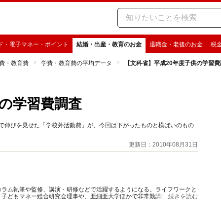
ド・電子マネー・ポイント
結婚・出産・教育のお金
退職金・老後のお金
税
費・教育費
学費・教育費の平均データ
【文科省】平成20年度子供の学習費
供の学習費調査
度で伸びを見せた「学校外活動費」が、今回は下がったものと横ばいのもの
更新日：2010年08月31日
コラム執筆や監修、講演・研修などで活躍するようになる。ライフワークと
、子どもマネー総合研究会理事や、亜細亜大学ほかで非常勤講師も務める。
...続きを読む