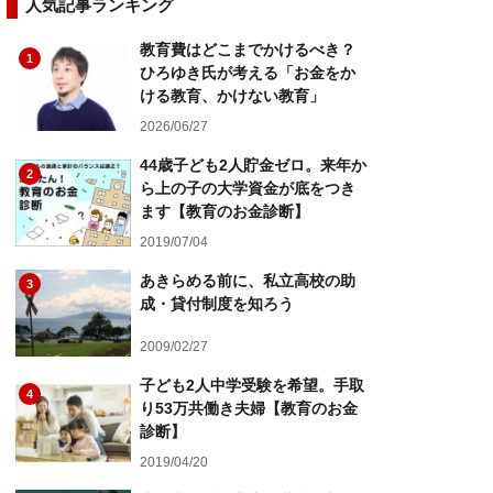
人気記事ランキング
教育費はどこまでかけるべき？
1
ひろゆき氏が考える「お金をか
ける教育、かけない教育」
2026/06/27
44歳子ども2人貯金ゼロ。来年か
2
ら上の子の大学資金が底をつき
ます【教育のお金診断】
2019/07/04
あきらめる前に、私立高校の助
3
成・貸付制度を知ろう
2009/02/27
子ども2人中学受験を希望。手取
4
り53万共働き夫婦【教育のお金
診断】
2019/04/20