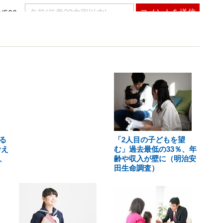
る
「2人目の子どもを望
考え
む」過去最低の33％、年
、
齢や収入が壁に（明治安
田生命調査）