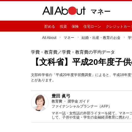
マネー
貯める
投資
保険
住宅ローン
クレジットカー
All About
マネー
結婚・出産・教育のお金
学
学費・教育費
／学費・教育費の平均データ
【文科省】平成20年度子
文部科学省の「平成20年度学習費調査」によると、平成18年
とがあります。
豊田 眞弓
教育費 ・ 奨学金 ガイド
ファイナンシャルプランナー（AFP）
マネー誌・女性誌の外部ライターを経て、マネー
して、子供や生徒・学生の金融経済教育に携わり
趣味は講談、猫に添い寝。