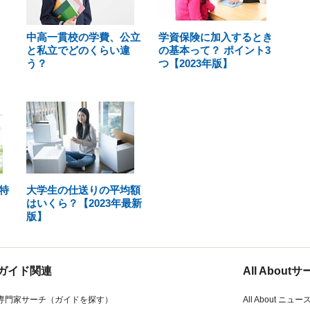
中高一貫校の学費、公立
学資保険に加入するとき
と私立でどのくらい違
の基本って？ ポイント3
う？
つ【2023年版】
特
大学生の仕送りの平均額
はいくら？【2023年最新
版】
ガイド関連
All Abou
専門家サーチ（ガイドを探す）
All About ニュー