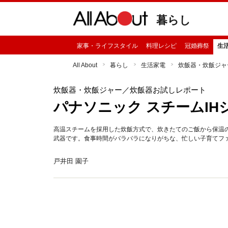
暮らし
家事・ライフスタイル
料理レシピ
冠婚葬祭
生
All About
暮らし
生活家電
炊飯器・炊飯ジャ
炊飯器・炊飯ジャー
／炊飯器お試しレポート
パナソニック スチームIHジャ
高温スチームを採用した炊飯方式で、炊きたてのご飯から保温
武器です。食事時間がバラバラになりがちな、忙しい子育てフ
戸井田 園子