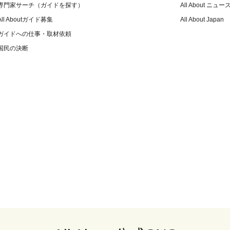
専門家サーチ（ガイドを探す）
All About ニュー
All Aboutガイド募集
All About Japan
ガイドへの仕事・取材依頼
国民の決断