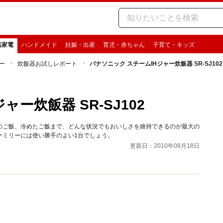
活家電
ハンドメイド
妊娠・出産
育児・赤ちゃん
子育て・キッズ
ー
炊飯器お試しレポート
パナソニック スチームIHジャー炊飯器 SR-SJ102
ー炊飯器 SR-SJ102
のご飯、冷めたご飯まで、どんな状況でもおいしさを維持できるのが最大の
ァミリーには使い勝手のよい1台でしょう。
更新日：2010年08月18日