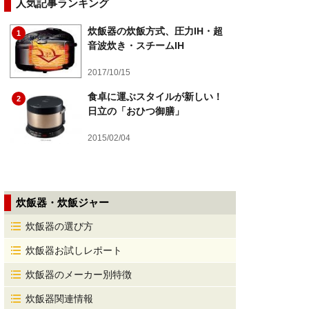
人気記事ランキング
炊飯器の炊飯方式、圧力IH・超
1
音波炊き・スチームIH
2017/10/15
食卓に運ぶスタイルが新しい！
2
日立の「おひつ御膳」
2015/02/04
炊飯器・炊飯ジャー
炊飯器の選び方
炊飯器お試しレポート
炊飯器のメーカー別特徴
炊飯器関連情報