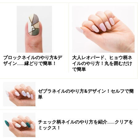
夏にブラックが新鮮！ハーフムーンフレン
チ
ブラック×レッド×ホワイトの3色コンビネーションで大
胆にマリンカラーをアレンジ。
ランダムなハーフムーンが大人のポップさを表現
ブロックネイルのやり方&デ
大人レオパード、ヒョウ柄ネ
ザイン……縁どりで簡単！
イルのやり方！丸を囲むだけ
■ハンド
で簡単
クリアベースに「ブラック×レッド×ホワイト」でハーフ
ムーンフレンチを作ります。5本のデザインをランダム
ゼブラネイルのやり方&デザイン！セルフで簡
にすることでマリンカラーがよりポップに引き立ちま
単
す。
人差し指にゴールドのラインを入れてアクセントをプラ
チェック柄ネイルのやり方を紹介……クリアを
ミックス！
ス。水着だけでなく様々なファッションに合わせたくな
るネイルです。