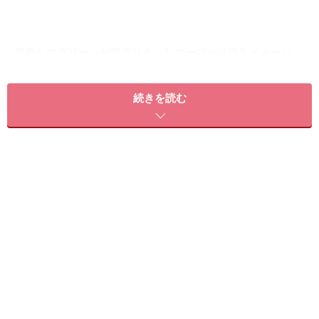
何色ものグリーンが混ざりあったマーブルは波をイメージ
■ハンド
続きを読む
ハンドはクリアラメベースにブルーグリーンを基調とし
たマーブルに仕上げます。ホワイトを効かせることでよ
り涼しげな雰囲気に。
毎年、夏に流行るエスニックモチーフ。カラーストー
ン、スタッズ、リングを使い大きめのデザインをあしら
います。クリアや薄いブルーなど涼しげな色を選びまし
ょう。
■フット
ハンドと同系色で濃いグリーンをチョイス。シルバーの