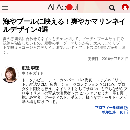
海やプールに映える！爽やかマリンネイ
ルデザイン4選
夏の雰囲気に合わせてネイルもチェンジして、ビーチやプールサイドで
視線を独占したいもの。定番のボーダーマリンから、大人っぽくリゾー
トで映えるゴージャスデザインまでハンド・フット共に4種類ご紹介しま
す。
更新日：
2018年07月21日
渡邉 季穂
ネイル ガイド
トータルビューティーカンパニーuka代表・トップネイリス
ト。雑誌やCM、広告、ショーやコレクションをはじめ、プロ
ダクト開発も行う。ネイリストとしてサロンにも立ちながらプ
ロネイリストの育成や消費者へのセルフケアセミナー等も実
施。経営者、アーティスト、講師と、様々なフィールドへと活
動の場を広げている。
プロフィール詳細
執筆記事一覧