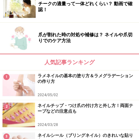
チークの適量って一体どれくらい？ 動画で確
■フット
認！
ハンドよりも濃いゴールドを選びます。ラインストーン
もハンドで使用した物に加え、1トーン濃いゴールドを
爪が割れた時の対処や補修は？ ネイルや爪切
プラスして足元を引き締めます。
りでのケア方法
人気記事ランキング
■ネイルアートデザイン製作
ラメネイルの基本の塗り方＆ラメグラデーション
1
uka 青山店 盛田薫美
の作り方
東京都港区南青山3-2-2 MR BLD. 2,3F
2024/05/02
TEL：03-5771-7791
HP：
http://www.uka.co.jp/
ネイルチップ・つけ爪の付け方と外し方！両面テ
2
ープなどの注意点も
※記事内容は執筆時点のものです。最新の内容をご確認くださ
い。
2024/03/28
※個人の体質、また、誤った方法による実践に起因して肌荒れや
不調を引き起こす場合があります。実践の際には、必ず自身の体
ネイルシール（ブリングネイル）のきれいな貼り
3