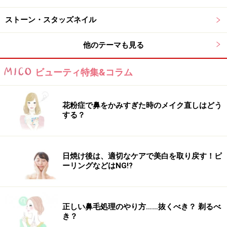
■ハンド
ストーン・スタッズネイル
パールホワイト×蛍光色オレンジでコントラストを付け、
夏らしく鮮やかに。セパレートのラインはホロやリン
他のテーマも見る
グ、スタッズなど異素材を組み合わせますが、ゴールド
で統一しているのでスッキリとシックにまとまります。
ビューティ特集&コラム
ラインが目立ち過ぎないよう少し空間を空けるのがポイ
ントです。
花粉症で鼻をかみすぎた時のメイク直しはどう
する？
■フット
ハンドよりも濃いオレンジをチョイスして、パールホワ
イトと組み合わせます。流れるようなラインは大きめの
日焼け後は、適切なケアで美白を取り戻す！ピ
スタッズで華やかに。
ーリングなどはNG!?
正しい鼻毛処理のやり方……抜くべき？ 剃るべ
き？
ラインストーンでゴージャス！キラキラネ