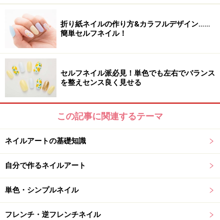
折り紙ネイルの作り方&カラフルデザイン……
■フット
簡単セルフネイル！
水際に映える鮮やかなレッドで仕上げます。水をイメー
ジした水色や紫など寒色系のラインストーンをあしらい
清涼感をプラス。
セルフネイル派必見！単色でも左右でバランス
を整えセンス良く見せる
太陽のようなオレンジが眩しい！セパレー
この記事に関連するテーマ
トネイル
セパレートのラインをゴールドのホロやパーツで作り、
ネイルアートの基礎知識
きらめく夏ネイルに仕上げます。
自分で作るネイルアート
単色・シンプルネイル
オレンジ×ゴールドは夏の定番カラー
フレンチ・逆フレンチネイル