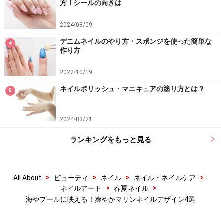
質及び健康状態を十分に考慮し、正しい方法で行ってください。
方！シールの向きは
また、全ての方への有効性を保証するものではありません。
2024/08/09
デニムネイルのやり方・スポンジを使った簡単な
【編集部おすすめの購入サイト】
4
作り方
Amazonでネイルグッズをチェック！
2022/10/19
ネイルポリッシュ・マニキュアの塗り方とは？
5
楽天市場でネイルアート用品をチェック！
2024/03/21
ランキングをもっと見る
>
>
>
>
All About
ビューティ
ネイル
ネイル・ネイルケア
>
>
ネイルアート
春夏ネイル
海やプールに映える！爽やかマリンネイルデザイン4選