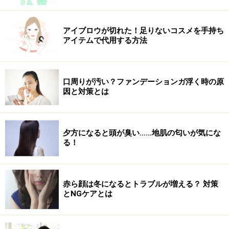
イル
キラキラのラインストーンをパール感のキレイなゴール
アイブロウが切れた！足りないコスメを手持ち
ドにオン。上品な大人ネイルです。
アイテムで代用する方法
口周りが汚い？ファンデーションガ浮く時の原
因と対策とは
ゴージャスでありながらシックさも兼ね揃えるゴールド
■ハンド
夕方になると頭が臭い……地肌の匂いが気にな
る！
淡いトーンのゴールドでベースを品よくまとめます。繊
細なパールが入っているので単色でもほんのりと華やか
に仕上がり、ストーンのデザインを変えればオフィス仕
赤ら顔は冬になるとトラブルが増える？ 対策
様にもOK。デザインモチーフに使用するラインストーン
とNGケアとは
も同系色のゴールドやクリアを選べば大人っぽくシック
な雰囲気に。