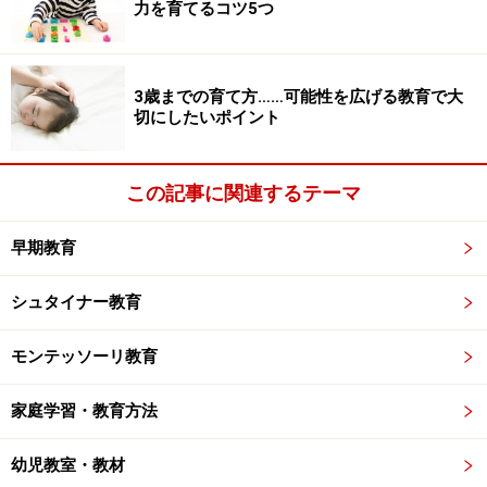
力を育てるコツ5つ
めています。
学校災害特別研究児童の受入れを行っています。
3歳までの育て方……可能性を広げる教育で大
切にしたいポイント
平成13年6月8日に起こりました児童等殺傷事件を契機に
学校災害における兄弟姉妹の死亡という喪失体験をもつ
この記事に関連するテーマ
児童を受け入れることにしました。大阪教育大学研究チ
ームは学校災害による兄弟姉妹が死亡した児童の発達過
早期教育
程と支援のあり方に関する研究を、附属小学校に於いて
は、その教育的実践を行うことをねらいとしています。
シュタイナー教育
※記事内容は執筆時点のものです。最新の内容をご確認くださ
モンテッソーリ教育
い。
家庭学習・教育方法
次のページへ
1
/
2
幼児教室・教材