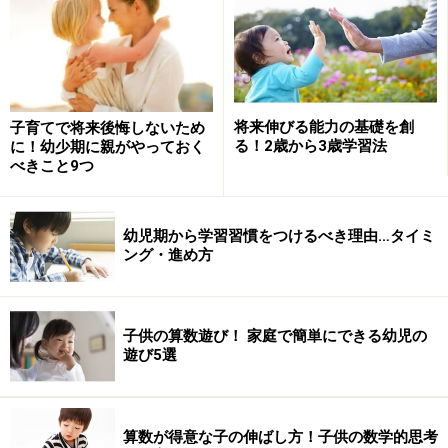
本校は上記の使命を持った学校なので、受験を考えた特
別なカリキュラムによる授業を行っておりません。卒業
後の進学は附属池田中学、公立中学、私立中学の３つに
分かれます。附属中学へは学校長の推薦を受けたものが
将来伸びる能力の基礎を創
子育てで将来後悔しないため
受験することができます。現在、約7割の生徒が附属小
る！2歳から3歳学習法
に！幼少期に親がやっておく
学校から附属中学校へ上がっています。
べきこと9つ
・特別枠児童募集を行っています。
幼児期から学習習慣をつけるべき理由…タイミ
ング・進め方
帰国児童、外国籍児童の受入れを行っています。
本校は国際化社会の到来に対応して、附属学校としての
子供の算数遊び！ 家庭で簡単にできる幼児の
使命と任務を更に一段と果たすため、第3学年より帰国
遊び5選
児童と外国籍児童を別途、募集しています。この帰国児
童・外国籍児童と一般児童による混合学級で、共に国際
化社会に対応できる人間となることを目指して研究を進
算数が得意な子の伸ばし方！子供の数学的思考