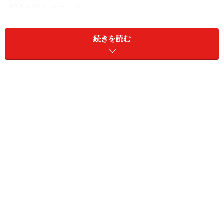
明会が行われました。
現在、附属池田小学校に関して、さまざまなうわさ等が
続きを読む
流れているので、保護者の方々に情報公開をすることに
よって、直接的情報で判断して欲しいという理由で行わ
れました。
では、その入学選考保護者説明会の内容を保護者説明会
の資料に基づき、ご紹介します。
(１）附属池田小学校の特色や使命について
・本校は教員養成課程をもつ大阪教育大学の研究校で
す。
教育のあるべき姿や改善を目指して教育の実践的研究を