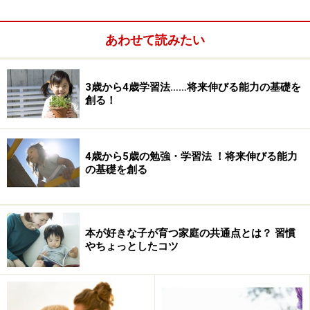
行うことを使命としています。そのため、学習の指導要
領を踏まえて、教育内容や教育方法に独自の工夫を加え
あわせて読みたい
た先導的な実践を行ったり、教官が学校内外で研究、研
修活動を行っています。その研究結果を公立の学校、世
3歳から4歳学習法……将来伸びる能力の基礎を
間へ情報発信することが役目です。
創る！
・教育実習生の指導も本校の大きな使命の一つです。
4歳から5歳の勉強・学習法 ！将来伸びる能力
毎年、大阪教育大学の学生の教育実習（9月に4週間、2
の基礎を創る
月に2週間）の指導を行っています。教育実習期間にお
いては、児童と教育実習生とが共に学校生活を過ごし、
新たな出会いの場となります。
本が好きな子が育つ家庭の共通点とは？ 習慣
やちょっとしたコツ
・学校長の推薦を受け附属池田中学校の入試に合格した
者は、附属池田中学校へ連絡進学できます。