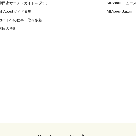
専門家サーチ（ガイドを探す）
All About ニュー
All Aboutガイド募集
All About Japan
ガイドへの仕事・取材依頼
国民の決断