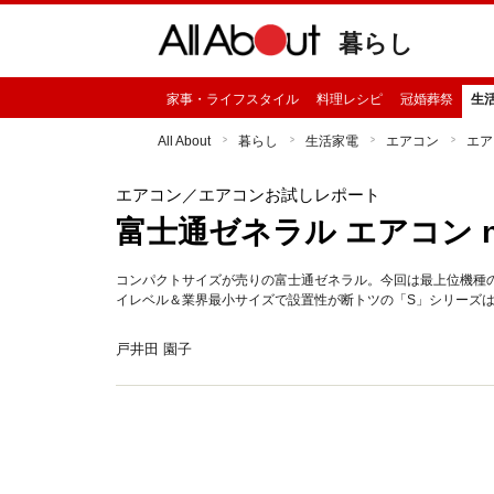
暮らし
家事・ライフスタイル
料理レシピ
冠婚葬祭
生
All About
暮らし
生活家電
エアコン
エア
エアコン
／エアコンお試しレポート
富士通ゼネラル エアコン no
コンパクトサイズが売りの富士通ゼネラル。今回は最上位機種
イレベル＆業界最小サイズで設置性が断トツの「S」シリーズは
戸井田 園子