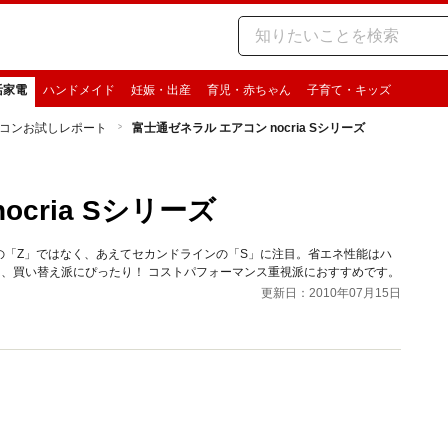
活家電
ハンドメイド
妊娠・出産
育児・赤ちゃん
子育て・キッズ
コンお試しレポート
富士通ゼネラル エアコン nocria Sシリーズ
cria Sシリーズ
の「Z」ではなく、あえてセカンドラインの「S」に注目。省エネ性能はハ
、買い替え派にぴったり！ コストパフォーマンス重視派におすすめです。
更新日：2010年07月15日