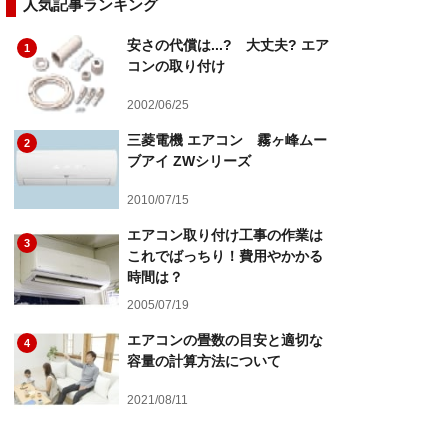
人気記事ランキング
安さの代償は...? 大丈夫? エア
1
コンの取り付け
2002/06/25
三菱電機 エアコン 霧ヶ峰ムー
2
ブアイ ZWシリーズ
2010/07/15
エアコン取り付け工事の作業は
3
これでばっちり！費用やかかる
時間は？
2005/07/19
エアコンの畳数の目安と適切な
4
容量の計算方法について
2021/08/11