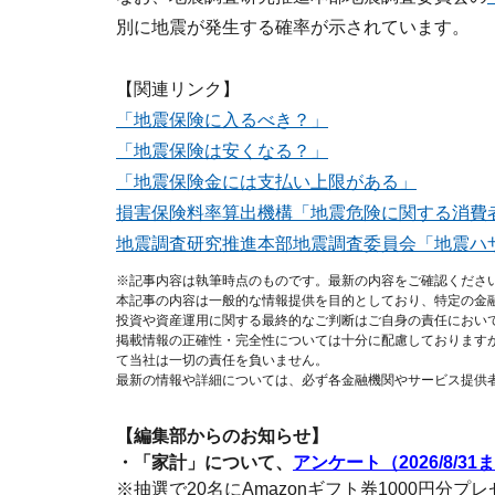
別に地震が発生する確率が示されています。
【関連リンク】
「地震保険に入るべき？」
「地震保険は安くなる？」
「地震保険金には支払い上限がある」
損害保険料率算出機構「地震危険に関する消費
地震調査研究推進本部地震調査委員会「地震ハ
※記事内容は執筆時点のものです。最新の内容をご確認くださ
本記事の内容は一般的な情報提供を目的としており、特定の金
投資や資産運用に関する最終的なご判断はご自身の責任におい
掲載情報の正確性・完全性については十分に配慮しております
て当社は一切の責任を負いません。
最新の情報や詳細については、必ず各金融機関やサービス提供
【編集部からのお知らせ】
・「家計」について、
アンケート（2026/8/31
※抽選で20名にAmazonギフト券1000円分プ