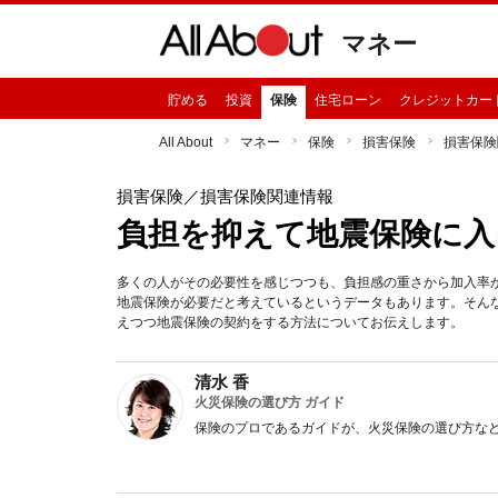
マネー
貯める
投資
保険
住宅ローン
クレジットカー
All About
マネー
保険
損害保険
損害保険
損害保険
／損害保険関連情報
負担を抑えて地震保険に入
多くの人がその必要性を感じつつも、負担感の重さから加入率
地震保険が必要だと考えているというデータもあります。そん
えつつ地震保険の契約をする方法についてお伝えします。
清水 香
火災保険の選び方 ガイド
保険のプロであるガイドが、火災保険の選び方な