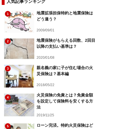
人気記事ランキング
地震拡張担保特約と地震保険は
1
どう違う？
2009/09/01
地震保険がもらえる回数、2回目
2
以降の支払い基準は？
2020/01/08
親名義の家に子が住む場合の火
3
災保険は？基本編
2018/05/22
火災保険の免責とは？免責金額
4
を設定して保険料を安くする方
法
2019/11/25
ローン完済。特約火災保険はど
5