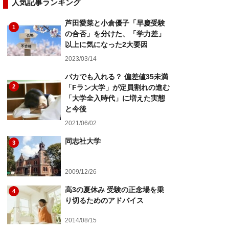
人気記事ランキング
芦田愛菜と小倉優子「早慶受験
1
の合否」を分けた、「学力差」
以上に気になった2大要因
2023/03/14
バカでも入れる？ 偏差値35未満
2
「Fラン大学」が定員割れの進む
「大学全入時代」に増えた実態
と今後
2021/06/02
同志社大学
3
2009/12/26
高3の夏休み 受験の正念場を乗
4
り切るためのアドバイス
2014/08/15