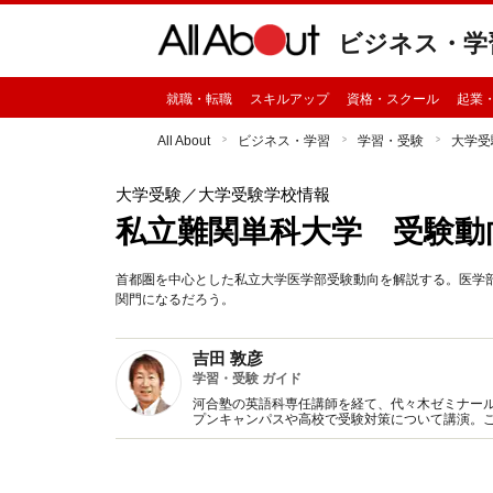
ビジネス・学
就職・転職
スキルアップ
資格・スクール
起業
All About
ビジネス・学習
学習・受験
大学受
大学受験
／大学受験学校情報
私立難関単科大学 受験動
首都圏を中心とした私立大学医学部受験動向を解説する。医学
関門になるだろう。
吉田 敦彦
学習・受験 ガイド
河合塾の英語科専任講師を経て、代々木ゼミナール
プンキャンパスや高校で受験対策について講演。
の実態をわかりやすく解説し、攻略法をアドバイ