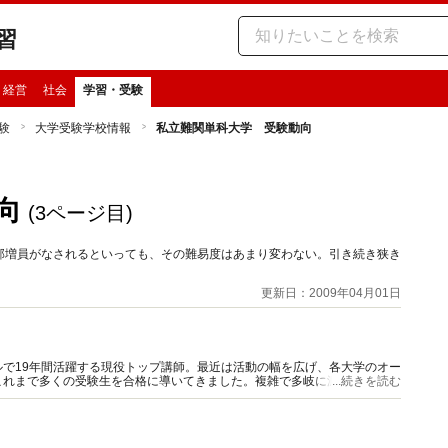
習
・経営
社会
学習・受験
験
大学受験学校情報
私立難関単科大学 受験動向
向
(3ページ目)
部増員がなされるといっても、その難易度はあまり変わない。引き続き狭き
更新日：2009年04月01日
で19年間活躍する現役トップ講師。最近は活動の幅を広げ、各大学のオー
これまで多くの受験生を合格に導いてきました。複雑で多岐に渡る大学入試
...続きを読む
スします。