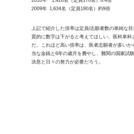
2010年 1,428名（定員170名）8.4倍
2009年 1,634名（定員180名）約9倍
上記で紹介した倍率は定員/志願者数の単純な
質的に数字は下がると考えてほしい。医科単科大
だ。これほど高い倍率は、医者志願者が多いか
当な金銭と6年の歳月を費やし、難関の国家試
決意と日々の努力が必要だろう。