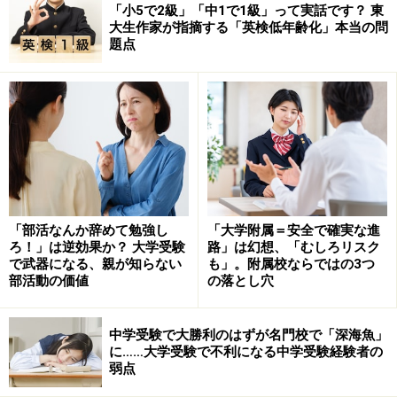
「小5で2級」「中1で1級」って実話です？ 東
大生作家が指摘する「英検低年齢化」本当の問
題点
「部活なんか辞めて勉強し
「大学附属＝安全で確実な進
ろ！」は逆効果か？ 大学受験
路」は幻想、「むしろリスク
で武器になる、親が知らない
も」。附属校ならではの3つ
部活動の価値
の落とし穴
中学受験で大勝利のはずが名門校で「深海魚」
に……大学受験で不利になる中学受験経験者の
弱点