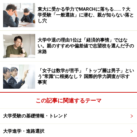
東大に受かる学力でMARCHに落ちる……？大
学受験「一般選抜」に潜む、親が知らない落と
し穴
大学中退の理由1位は「経済的事情」ではな
い。親のすすめや偏差値で志望校を選んだ子の
末路
「女子は数学が苦手」「トップ層は男子」とい
う“常識”に根拠なし？ 国際的学力調査が示す
事実
この記事に関連するテーマ
大学受験の基礎情報・トレンド
大学進学・進路選択