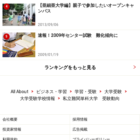
【亜細亜大学編】親子で参加したいオープンキャ
4
ンパス
2013/09/06
速報！2009年センター試験 難化傾向に
5
2009/01/19
ランキングをもっと見る
>
>
>
>
All About
ビジネス・学習
学習・受験
大学受験
>
大学受験学校情報
私立難関単科大学 受験動向
会社概要
採用情報
投資家情報
広告掲載
利用規約
プライバシーポリシー