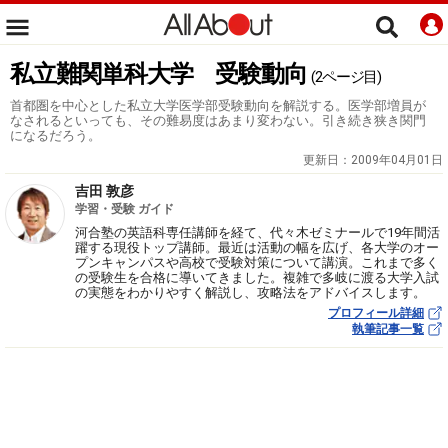
私立難関単科大学 受験動向
(2ページ目)
首都圏を中心とした私立大学医学部受験動向を解説する。医学部増員が
なされるといっても、その難易度はあまり変わない。引き続き狭き関門
になるだろう。
更新日：
2009年04月01日
吉田 敦彦
学習・受験 ガイド
河合塾の英語科専任講師を経て、代々木ゼミナールで19年間活
躍する現役トップ講師。最近は活動の幅を広げ、各大学のオー
プンキャンパスや高校で受験対策について講演。これまで多く
の受験生を合格に導いてきました。複雑で多岐に渡る大学入試
の実態をわかりやすく解説し、攻略法をアドバイスします。
プロフィール詳細
執筆記事一覧