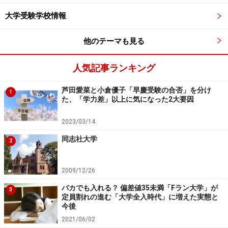
大学受験学校情報
他のテーマも見る
人気記事ランキング
芦田愛菜と小倉優子「早慶受験の合否」を分け
1
た、「学力差」以上に気になった2大要因
2023/03/14
同志社大学
2
2009/12/26
バカでも入れる？ 偏差値35未満「Fラン大学」が
3
定員割れの進む「大学全入時代」に増えた実態と
今後
2021/06/02