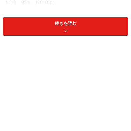
6.3倍 95％ (2010年）
■理工学部
続きを読む
7.8倍 107％(2009年）
8.5倍 110％(2010年）
2009年度文部科学省による医学部定員増計画により、入
学定員は全国で693人増の8486人。医学部人気の流れは
さらに高まったようだ。一方歯学部については、患者数
に対して歯科医の数が多すぎると考えられている。文部
科学省も定員充足率が低く、国家試験の合格率が低い大
学の歯学部定員削減に動いていると言われている。薬学
部は2006年度から6年生に移行したことで若干敬遠傾向
に。理工系の学部は大学改革の一環として、ほぼ全国的
に改組改編を終えている。金融不況の影響からか人気は
上昇傾向にある。