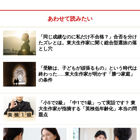
ここでは首都圏近郊、主要私立単科大学医学部・薬学部
あわせて読みたい
を中心に説明をしていこう。
※記事内容は執筆時点のものです。最新の内容をご確認くださ
「同じ成績なのに私だけ不合格？」合否を分け
い。
たズレとは。東大生作家に聞く総合型選抜の落
とし穴
次のページへ
1
/
3
「受験は、子どもが頑張るもの」という時代は
終わった……東大生作家が明かす「勝つ家庭」
の条件
「小5で2級」「中1で1級」って実話です？ 東
大生作家が指摘する「英検低年齢化」本当の問
題点