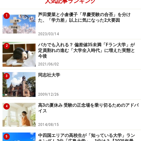
人気記事ランキング
芦田愛菜と小倉優子「早慶受験の合否」を分け
1
た、「学力差」以上に気になった2大要因
2023/03/14
バカでも入れる？ 偏差値35未満「Fラン大学」が
2
定員割れの進む「大学全入時代」に増えた実態と
今後
2021/06/02
同志社大学
3
2009/12/26
高3の夏休み 受験の正念場を乗り切るためのアドバ
4
イス
2014/08/15
中四国エリアの高校生が「知っている大学」ラン
5