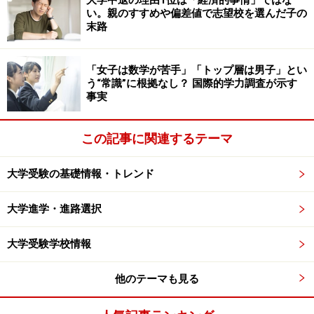
大学中退の理由1位は「経済的事情」ではな
い。親のすすめや偏差値で志望校を選んだ子の
末路
「女子は数学が苦手」「トップ層は男子」とい
う“常識”に根拠なし？ 国際的学力調査が示す
事実
この記事に関連するテーマ
大学受験の基礎情報・トレンド
大学進学・進路選択
大学受験学校情報
他のテーマも見る