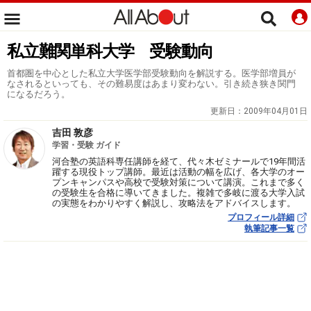
私立難関単科大学 受験動向
首都圏を中心とした私立大学医学部受験動向を解説する。医学部増員が
なされるといっても、その難易度はあまり変わない。引き続き狭き関門
になるだろう。
更新日：
2009年04月01日
吉田 敦彦
学習・受験 ガイド
河合塾の英語科専任講師を経て、代々木ゼミナールで19年間活
躍する現役トップ講師。最近は活動の幅を広げ、各大学のオー
プンキャンパスや高校で受験対策について講演。これまで多く
の受験生を合格に導いてきました。複雑で多岐に渡る大学入試
の実態をわかりやすく解説し、攻略法をアドバイスします。
プロフィール詳細
執筆記事一覧