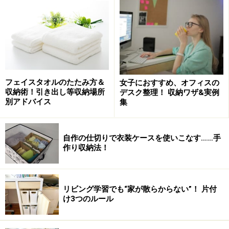
床が見えない！ 部屋
吹き溜まり！ 塚
押入パツパツ！ 満タン収納
フェイスタオルのたたみ方＆
女子におすすめ、オフィスの
床が見えない！部屋の片付け方
収納術！引き出し等収納場所
デスク整理！ 収納ワザ&実例
別アドバイス
集
足の踏み場もないという状態や、床は見えているけれど
アチコチにモノが散らばっている部屋の場合には、捨て
ることに集中する
「捨てる片付け」
になります。
自作の仕切りで衣装ケースを使いこなす……手
作り収納法！
まずは段ボールとゴミ袋を用意してください。 散らかっ
たモノを手にしたら、その場で「いるいらない」を判断
リビング学習でも“家が散らからない”！ 片付
して、どんどんゴミ袋に入れていきます。
け3つのルール
持っていることを忘れていたモノ、すでに期限が過ぎた