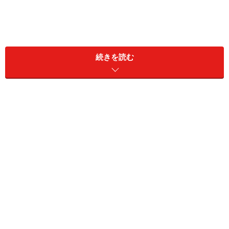
続きを読む
広げる
＝ 片づけようと思っているモノをすべて
出して広げる
分ける
＝ 似たようなモノをまとめてグループを
つくる
しまう
＝ 場所を決めて、そこに置いたり入れた
りする
さてここで気になってくるのは、片付けたいと思ってい
る場所の状態です。そこがどのような散らかりかたをし