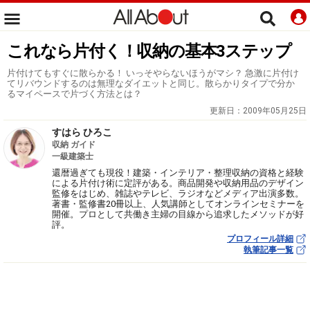
これなら片付く！収納の基本3ステップ
片付けてもすぐに散らかる！ いっそやらないほうがマシ？ 急激に片付け
てリバウンドするのは無理なダイエットと同じ。散らかりタイプで分か
るマイペースで片づく方法とは？
更新日：
2009年05月25日
すはら ひろこ
収納 ガイド
一級建築士
還暦過ぎても現役！建築・インテリア・整理収納の資格と経験
による片付け術に定評がある。商品開発や収納用品のデザイン
監修をはじめ、雑誌やテレビ、ラジオなどメディア出演多数。
著書・監修書20冊以上、人気講師としてオンラインセミナーを
開催。プロとして共働き主婦の目線から追求したメソッドが好
評。
プロフィール詳細
執筆記事一覧