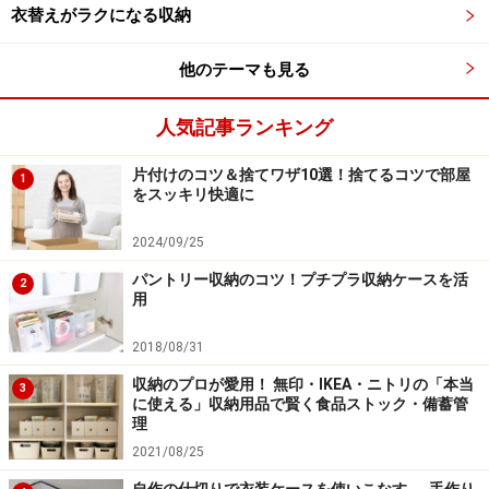
衣替えがラクになる収納
他のテーマも見る
ためらいを捨てる
「捨てコツ」
を参考に！
人気記事ランキング
ここまでくれば、作業を中断しても生活上の不便は最小
片付けのコツ＆捨てワザ10選！捨てるコツで部屋
1
限ですみます。今使っているモノを入れた段ボールだけ
をスッキリ快適に
残して、その他の段ボールは積み上げたり他の場所へ移
動。引っ越しと思っていれば、しばらくの辛抱にも堪え
2024/09/25
られるでしょう。 どうしても捨てられないときには、
パントリー収納のコツ！プチプラ収納ケースを活
2
用
「捨てコツ」
で決断力をつけましょう。
2018/08/31
作業を再開するときには、次の項目以後を参考にしてく
収納のプロが愛用！ 無印・IKEA・ニトリの「本当
3
ださい。
に使える」収納用品で賢く食品ストック・備蓄管
理
2021/08/25
※記事内容は執筆時点のものです。最新の内容をご確認くださ
自作の仕切りで衣装ケースを使いこなす……手作り