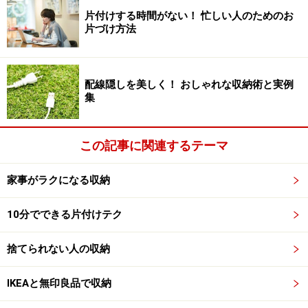
モノ、同じようなモノ、壊れているモノは迷わずに捨て
片付けする時間がない！ 忙しい人のためのお
ましょう。ときには、ソファやベッドなど大きな家具を
片づけ方法
処分することで、一挙に片づく方向にシフトすることが
あります。思いきって大モノを捨てるのも有効な手で
配線隠しを美しく！ おしゃれな収納術と実例
す。 どんどん捨ててモノが少なくなると床が見えてきま
集
すので、ここで休息をとりましょう。
余力があれば、次の作業に進みます。 準備した段ボール
この記事に関連するテーマ
に残ったモノを入れていくのですが、それが片づけ手順
家事がラクになる収納
の「2.分ける」です。「分ける」といっても、細かく分
類する必要はありません。日常の不便がなければいいの
10分でできる片付けテク
ですから、今使っているモノと、それ以外のモノの2種
類に分けるだけ。余裕があれば用途別に分けておくのも
捨てられない人の収納
いいでしょう。そのときには、用途別に袋か段ボールに
入れてください。そうしないと分けても意味がなくなっ
IKEAと無印良品で収納
てしまいます。