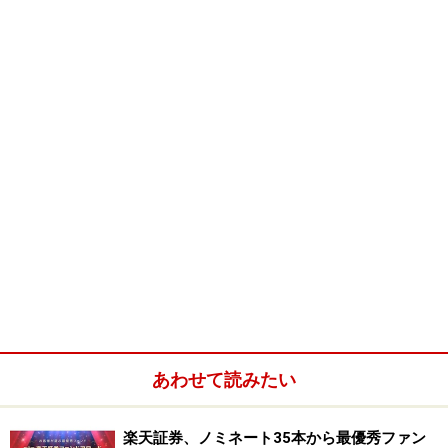
律や制度で義務付けられているのです。
分別保管の制度のおかげで、万が一、各金融機関が倒産
しても、その会社の負債状況とは関係なく、株や債券が
その投資信託固有の財産として残ることになります。制
度上、倒産＝資金が無くなるということはなりません。
ただし、全く制約がないわけではありません。
もしも、破綻の難局を向かえてしまったらどうなるのか
を
次のページ
で解説します。
※記事内容は執筆時点のものです。最新の内容をご確認くださ
い。
本記事の内容は一般的な情報提供を目的としており、特定の金融
商品や投資行動を推奨するものではありません。
あわせて読みたい
投資や資産運用に関する最終的なご判断はご自身の責任において
行ってください。
掲載情報の正確性・完全性については十分に配慮しております
楽天証券、ノミネート35本から最優秀ファン
が、その内容を保証するものではなく、これに基づく損失・損害