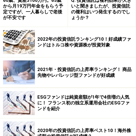
60歳、資産3100万円。65歳
Q. 投資信託は複利効果が大き
から月19万円年金をもらう予
いと聞きましたが、投資信託
定ですが、一人暮らしで老後
の複利はいつ発生するのでし
が不安です
ょうか？
2022年の投資信託ランキング10！好成績ファ
ンドはトルコ株や資源株が投資対象
2021年・投資信託の上昇率ランキング！ 商品
先物やレバレッジ型ファンドが好成績
ESGファンドは純資産額が1年で4倍増の人気
に！ フランス初の独立系運用会社のESGファ
ンドを紹介
2020年の投資信託の上昇率ベスト10！海外株