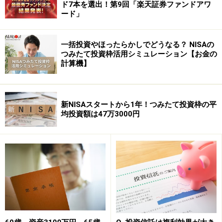
ド7本を選出！第9回「楽天証券ファンドアワ
などについて当社は一切の責任を負いません。
ード」
最新の情報や詳細については、必ず各金融機関やサービス提供者
の公式情報をご確認ください。
一括投資やほったらかしでどうなる？ NISAの
つみたて投資枠活用シミュレーション【お金の
次のページへ
1
/
2
計算機】
新NISAスタートから1年！つみたて投資枠の平
均投資額は47万3000円