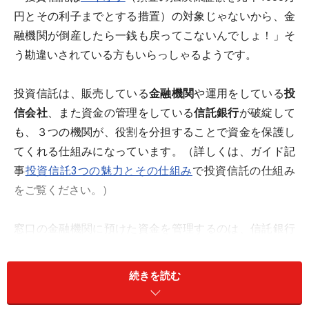
円とその利子までとする措置）の対象じゃないから、金
融機関が倒産したら一銭も戻ってこないんでしょ！」そ
う勘違いされている方もいらっしゃるようです。
投資信託は、販売している
金融機関
や運用をしている
投
信会社
、また資金の管理をしている
信託銀行
が破綻して
も、３つの機関が、役割を分担することで資金を保護し
てくれる仕組みになっています。（詳しくは、ガイド記
事
投資信託3つの魅力とその仕組み
で投資信託の仕組み
をご覧ください。）
窓口の金融機関に預けた資金を管理するのは、信託銀行
です。投信会社の運用指示に従って、株や債券などを売
買していますが、投資家から預けられたお金は
信託財産
続きを読む
（保護預かり資産）として
分別保管
されています。信託
銀行の自己資産とは別の勘定で運用・管理することが法