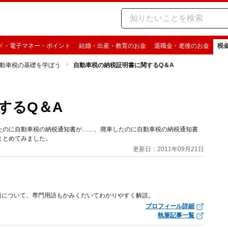
ド・電子マネー・ポイント
結婚・出産・教育のお金
退職金・老後のお金
税
動車税の基礎を学ぼう
自動車税の納税証明書に関するQ＆A
するQ＆A
たのに自動車税の納税通知書が……、廃車したのに自動車税の納税通知書
まとめてみました。
更新日：2011年09月21日
題について、専門用語もかみくだいてわかりやすく解説。
プロフィール詳細
執筆記事一覧