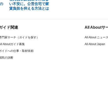
の
い不安に。公営住宅で家
賃負担を抑える方法とは
ガイド関連
All Abou
専門家サーチ（ガイドを探す）
All About ニュー
All Aboutガイド募集
All About Japan
ガイドへの仕事・取材依頼
国民の決断