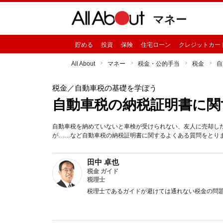
マネー
貯める
投資
保険
住宅ローン
クレジットカー
All About
マネー
税金・公的手当
税金
自
税金
／自動車税の基礎を学ぼう
自動車税の納税証明書に関
自動車税を納めていないと車検が受けられない、友人に売却し
が……など自動車税の納税証明書に関するよくある質問をとり
田中 卓也
税金 ガイド
税理士
税理士であるガイドが避けては通れない税金の問