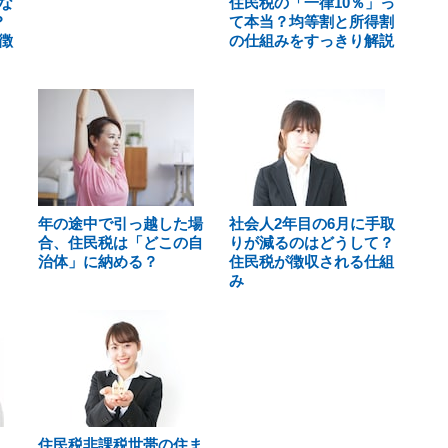
な
住民税の「一律10％」っ
？
て本当？均等割と所得割
徴
の仕組みをすっきり解説
年の途中で引っ越した場
社会人2年目の6月に手取
合、住民税は「どこの自
りが減るのはどうして？
治体」に納める？
住民税が徴収される仕組
み
住民税非課税世帯の住ま