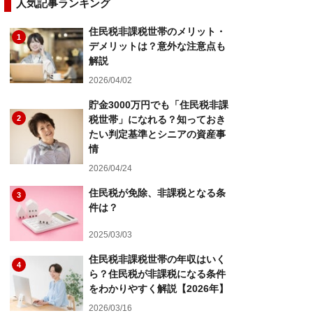
人気記事ランキング
住民税非課税世帯のメリット・
1
デメリットは？意外な注意点も
解説
2026/04/02
貯金3000万円でも「住民税非課
2
税世帯」になれる？知っておき
たい判定基準とシニアの資産事
情
2026/04/24
住民税が免除、非課税となる条
3
件は？
2025/03/03
住民税非課税世帯の年収はいく
4
ら？住民税が非課税になる条件
をわかりやすく解説【2026年】
2026/03/16