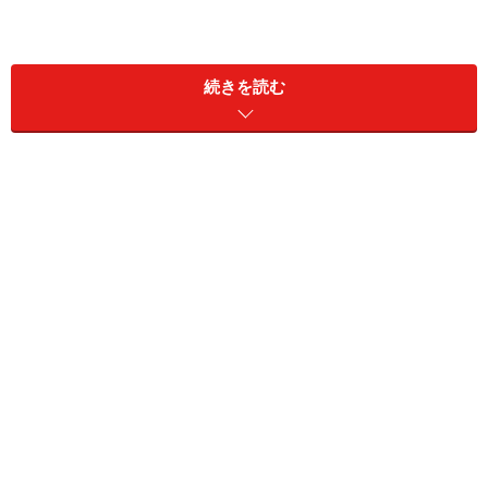
続きを読む
をご参照ください。そこでは株式売買をしている方の中
でどのような方が確定申告が必要なのかを明確にしまし
た。
今回は、実際確定申告が必要な場合の必要な手続きにつ
いてケーススタディを用いて触れさせていただきます。
まず、ネット上で簡単に申告書が作成できます。国税庁
ホームページの「平成18年分 所得税の確定申告書作成
コーナー」を利用した確定申告の手続きについて詳しく
ご説明します。