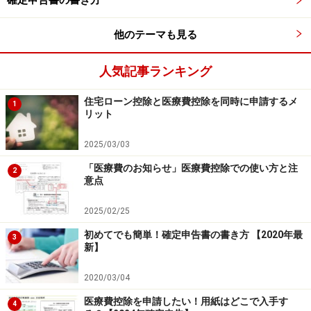
確定申告書の書き方
収益を記入します。
他のテーマも見る
株式の確定申告をする場合、色々なケースがあると思い
人気記事ランキング
ますが、今回は一番多いケースで応用も利く複数の証券
口座をお持ちでそれらを合算して税金を払う場合に必要
住宅ローン控除と医療費控除を同時に申請するメ
1
な手続きを説明しようと思います。
リット
株式の確定申告のケーススタディはこちら
2025/03/03
※記事内容は執筆時点のものです。最新の内容をご確認くださ
「医療費のお知らせ」医療費控除での使い方と注
2
い。
意点
本記事の内容は一般的な情報提供を目的としており、特定の金融
商品や投資行動を推奨するものではありません。
投資や資産運用に関する最終的なご判断はご自身の責任において
2025/02/25
行ってください。
初めてでも簡単！確定申告書の書き方 【2020年最
掲載情報の正確性・完全性については十分に配慮しております
3
新】
が、その内容を保証するものではなく、これに基づく損失・損害
などについて当社は一切の責任を負いません。
最新の情報や詳細については、必ず各金融機関やサービス提供者
2020/03/04
の公式情報をご確認ください。
医療費控除を申請したい！用紙はどこで入手す
4