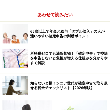
数字や生年月日、住所などの必要事項を入力するだけで
簡単に申告書が作成でき、印刷すれば、そのまま税務署
あわせて読みたい
に提出できるので、とても便利です。
提出する書類および準備する書類
65歳以上で年金と給与「ダブル収入」の人が
迷いやすい確定申告の判断ポイント
所得税ゼロでも油断禁物！「確定申告」で控除
を申告しないと負担が増える仕組みを分かりや
すく解説
知らないと損！シニア世代が確定申告で取り戻
せる税金チェックリスト【2026年版】
申告
確定申告書B（第一表・第二表）
分離課税用の
書
申告書（第三