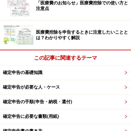
「医療費のお知らせ」医療費控除での使い方と
注意点
添付書類～年間取引報告書
特定口座を証券会社で開設している方は、源泉徴収のあ
医療費控除を申告するときに注意したいことと
るなしにかかわらず、特定口座を開設している証券会社
は？わかりやすく解説
ごとに1年間の取引を記載した「特定口座年間取引報告
書」が郵送されてきます。この「特定口座年間取引報告
この記事に関連するテーマ
書」を添付して提出することとなります。「特定口座年
間取引報告書」には、収入金額や取得費と譲渡に要した
確定申告の基礎知識
費用の額等が記載されています。
確定申告が必要な人・ケース
明細書・内訳書～株式等に係る譲渡所得等
確定申告の手順(申告・納税・還付)
の金額の計算明細書
確定申告に必要な書類(用紙)
株式等に係る譲渡所得等の金額の計算明細書を
こちら
か
ら印刷し、取引報告書などを基にして上場株式等の売買