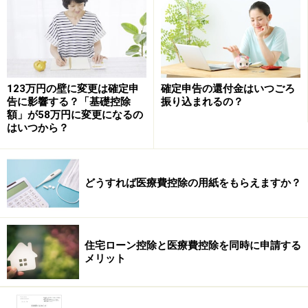
表）
明細
株式等に係る譲渡所得等の金額の
書・
計算明細書
内訳
123万円の壁に変更は確定申
確定申告の還付金はいつごろ
書
告に影響する？「基礎控除
振り込まれるの？
額」が58万円に変更になるの
添付
年間取引報告書（特定口座の開設
源泉徴収票(サ
はいつから？
書類
をしている人に証券会社から郵送
ラリーマンの
されます）
場合)
どうすれば医療費控除の用紙をもらえますか？
中でも特定口座をお持ちの方は年間取引報告書が、一般
口座の方は損益通算（2006年1月1日から2006年12月31
日までの売却した株）を事前に行っておくと記入がスム
ーズに出来ます。それぞれの記入注意事項は下記を参考
住宅ローン控除と医療費控除を同時に申請する
メリット
にしてください。