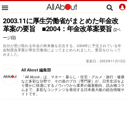
2003.11に厚生労働省がまとめた年金改
革案の要旨 ■2004：年金改革案要旨
(2ペ
ージ目)
自分が受け取れる年金の将来像を左右する、2004年に予定されている年
金制度改革案が厚生労働省によってまとめられました。要旨をひらって
みました。
更新日：
2003年11月15日
All About 編集部
「All About」は、マネー・暮らし・住宅・グルメ・旅行・健康
など多彩な分野で、その道のプロ（専門家）が、日常生活をよ
り豊かに快適にするノウハウから業界の最新動向、読み物コラ
ムまで、多彩なコンテンツを発信する日本最大級の総合情報サ
イトです。