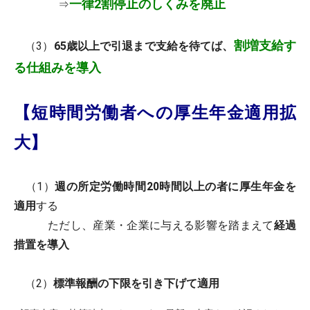
一律2割停止のしくみを廃止
⇒
割増支給す
（3）
65歳以上で引退まで支給を待てば、
る仕組みを導入
【短時間労働者への厚生年金適用拡
大】
（1）
週の所定労働時間20時間以上の者に厚生年金を
適用
する
ただし、産業・企業に与える影響を踏まえて
経過
措置を導入
（2）
標準報酬の下限を引き下げて適用