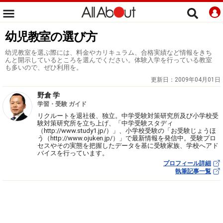
幼児教室の選び方
幼児教室を選ぶ際には、料金やカリキュラム、合格実績など情報をきち
んと開示しているところを選んでください。体験入学を行っている教室
も多いので、ぜひ利用を。
更新日：
2009年04月01日
野倉 学
学習・受験 ガイド
リクルートを退社後、独立。中学受験対策研究所及び小学校受
験対策研究所を立ち上げ、「中学受験スタディ
（http://www.study1.jp/）」、小学校受験の「お受験じょうほ
う（http://www.ojuken.jp/）」で最新情報を発信中。受験プロ
セスやその実態を把握したデータを基に受験家族、学校へアド
バイスを行っています。
プロフィール詳細
執筆記事一覧