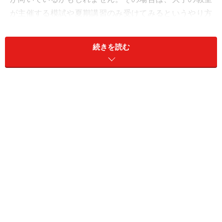
が主催する模試や夏期講習のみ受けてみるというやり方
もあります。元気な男のお子さんなので、あえて男の先
生が運営している教室を選んだというご家庭も。また、
続きを読む
ペーパー対策は幼児教室で行い、別に体操教室や絵画教
室に通うといった家庭もあります。
受験を予定している学校の入試科目に対応した指導をし
ているかどうかも確認する必要があります。たとえばペ
ーパー対策に精通しているか、行動観察対策を行ってい
るかなど。大手の教室は基本的にどのタイプの学校の入
試にも対応しています。個人教室ではペーパー、あるい
は行動観察など得意分野をもつところも。大手・個人を
問わず、教室によっては慶応幼稚舎や早稲田実業学校、
雙葉、白百合学園など難関校に特化したコースも設けて
います。