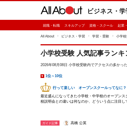
ビジネス・学
就職・転職
スキルアップ
資格・スクール
起業
All About
ビジネス・学習
学習・受験
小学校
小学校受験 人気記事ランキ
2026年08月08日 小学校受験内でアクセスの多か
1位～10位
行って楽しい オープンスクールってなに？
最近盛んになってきた小学校・中学校のオープンス
校説明会との違いは何なのか、どういう点に注目し
高橋 公英
ガイド記事