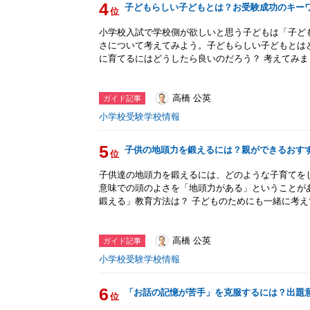
4
子どもらしい子どもとは？お受験成功のキー
位
小学校入試で学校側が欲しいと思う子どもは「子ど
さについて考えてみよう。子どもらしい子どもとは
に育てるにはどうしたら良いのだろう？ 考えてみま
高橋 公英
ガイド記事
小学校受験学校情報
5
子供の地頭力を鍛えるには？親ができるおす
位
子供達の地頭力を鍛えるには、どのような子育てを
意味での頭のよさを「地頭力がある」ということが
鍛える」教育方法は？ 子どものためにも一緒に考
高橋 公英
ガイド記事
小学校受験学校情報
6
「お話の記憶が苦手」を克服するには？出題
位