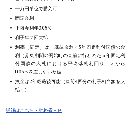
一万円単位で購入可
固定金利
下限金利年0.05％
利子年２回支払
利率（固定）は、基準金利＜5年固定利付国債の金
利（募集期間の開始時の直前に行われた５年固定利
付国債の入札における平均落札利回り）＞から
0.05％を差し引いた値
換金は
2年経過後
可能（
直前4回分
の利子相当額を支
払う）
詳細はこちら・財務省ＨＰ