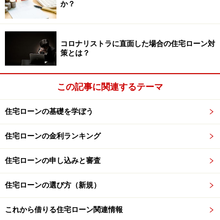
か？
簿をつけている人なら算出しやすいですね。もし、すぐ
にわからない場合には、年間の手取り額から、一年間で
貯蓄できた金額（増えた金額）を差し引くと、予測がつ
コロナリストラに直面した場合の住宅ローン対
くでしょう。ただし、現在の生活費だと家計が厳しいと
策とは？
考えるのであれば、無理なく返済できる金額を出すため
には、現在の支出額を少し上乗せをして考えましょう。
この記事に関連するテーマ
住宅ローンの基礎を学ぼう
※記事内容は執筆時点のものです。最新の内容をご確認くださ
い。
本記事の内容は一般的な情報提供を目的としており、特定の金融
住宅ローンの金利ランキング
商品や投資行動を推奨するものではありません。
投資や資産運用に関する最終的なご判断はご自身の責任において
行ってください。
住宅ローンの申し込みと審査
掲載情報の正確性・完全性については十分に配慮しております
が、その内容を保証するものではなく、これに基づく損失・損害
などについて当社は一切の責任を負いません。
住宅ローンの選び方（新規）
最新の情報や詳細については、必ず各金融機関やサービス提供者
の公式情報をご確認ください。
これから借りる住宅ローン関連情報