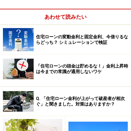
あわせて読みたい
住宅ローンの変動金利と固定金利、今借りるな
らどっち？ シミュレーションで検証
「いくら借りるか」は、「いくらなら返せるか」で考え
るようにしましょう。
「住宅ローンの頭金は貯めるな！」金利上昇時
は今までの常識が通用しないワケ
「いくらなら返せるか」は一人ひとり異な
る
いくらなら返せるかは、収入によって異なります。しか
Q. 「住宅ローン金利が上がって破産者が相次
し、たとえ同じ年収でも、家族構成、年齢、生活スタイ
ぐ」と聞きました。対策はありますか？
ル、価値観などによって、住宅ローンに使える金額は異
なるはず。つまり、「いくらなら返せるのか」は、一人
ひとり異なるのです。他の人のことも気になるでしょう