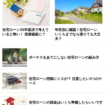
が、あくまでも自分自身で答えを出しましょう。
では、どのように答えを出していったらよいでしょう
か？
住宅ローン35年返済で考えて
年収別に確認！住宅ローン、
いると怖い！ 老後破綻に？
いくらまでなら借りても大丈
まずは、毎月どのくらいの金額までなら返済できるか考
夫？
えてみましょう。次の算式を参考にしてみてください。
毎月の返済可能額＝（A－B－C－D）÷１２ヶ月
ボーナスをあてにしない住宅ローンの組み方
A 年収（手取り額）
B 住宅費以外の生活費や教育費等の支出
C 住宅購入後にかかる維持費（固定資産税や管理費・修
住宅ローン控除にミスが？ 注意したい3つのケ
ース
繕費など）
D 教育費や老後生活費などの将来に向けた貯蓄
住宅ローンの頭金はいくら準備したらいいです
一年間で、どのくらい生活費等を使っているかは、家計