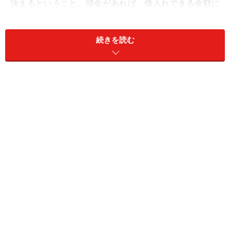
決まるということ。頭金があれば、借入れできる金額に
頭金をプラスした金額が、実際に購入できる価格になり
ます。
続きを読む
さて、ここで注意したいのは、借りれる金額の考え方。
金融機関は、あなたの年収や勤務先、購入する物件など
を総合的に審査して、貸せる金額を出します。でも、金
融機関が貸してくれたとしても、返せる金額ではない
と、マイホーム購入したことで他の夢をあきらめたり、
日常生活が苦しくなってしまいます。