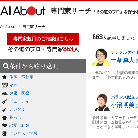
専門家サーチ
「その道のプロ」を探せ
All About
専門家サーチ
863
人該当しました
専門家起用のご相談はこちら
863
その道のプロ・専門家
人
デジタル
ガイ
一条 真人
(
条件から絞り込む
2冊のパソコン雑誌の編集
住宅・不動産
ます。「必ず作れるDVD」「
マネー
健康・医療
バランス献立
ビューティ
小沼 明美
(
デジタル
暮らし
管理栄養士＆フードコーデ
関連のコラム執筆等を行っ
恋愛・結婚
ことができる美味しいレシ
ビジネス・学習