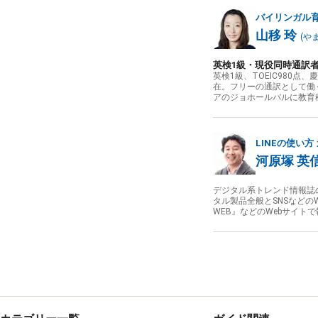
バイリンガル
山移 玲
(
や
英検1級・現役同時通訳
英検1級、TOEIC980
在。フリーの通訳として働
アのジョホールバルに教育
LINEの使い方
河原塚 英
デジタル系トレンド情報誌
タル製品全般とSNSなどのWe
WEB』などのWebサイト