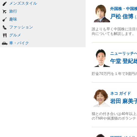
メンズスタイル
外国株・中国
旅行
戸松 信博
(
趣味
ファッション
誰よりも早く中国株に注目
向についても解説します。
グルメ
車・バイク
ニューリッチ
午堂 登紀
貯金70万円を１年で3億
ネコ
ガイド
岩田 麻美
猫との付き合いは40年以
のTNRや保護猫のボラン