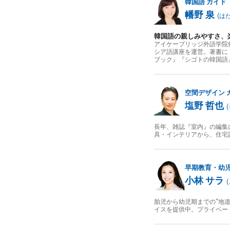
韓国語
ガイド
幡野 泉
(
は
韓国語の親しみやすさ、
アイケーブリッジ外語学院
シア語講座を運営。著書に『
ブック』『シゴトの韓国語
空間デザイン
塩野 哲也
(
長年、雑誌『室内』の編集
具・インテリアから、住宅
早期教育・幼
小林 サラ
(
胎児から幼児期までの“地
イスを提供中。プライベー