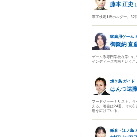
藤本 正史
(
漢字検定1級ホルダー。3
家庭用ゲーム
御簾納 直
ゲーム系専門学校在学中に
インディーズ志向というこ
焼き鳥
ガイド
はんつ遠
フードジャーナリスト。ラ
える。著書は24冊。その
場を広げている。
鎌倉・江ノ島