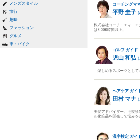
メンズスタイル
コーチングマ
平野 圭子
旅行
(
趣味
株式会社コーチ・エィ エ
ファッション
は3,000時間以上。
グルメ
車・バイク
ゴルフ
ガイド
児山 和弘
(
「楽しめるスポーツとして
ヘアケア
ガイ
田村 マナ
(
美髪アドバイザー、毛髪診
ル化粧品を開発して悩みを
漢字検定
ガイ