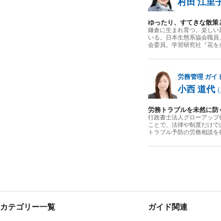
村田 江里
ゆったり、すてきな散策
鎌倉に生まれ育つ。楽しい
いる。日本生態系協会職員
会委員。学習研究社『花を
労務管理
ガイ
小西 道代
(
労務トラブルを未然に防
行政書士法人グローアップ
ことで、法律や制度だけで
トラブル予防の労務相談を
カテゴリー一覧
ガイド関連