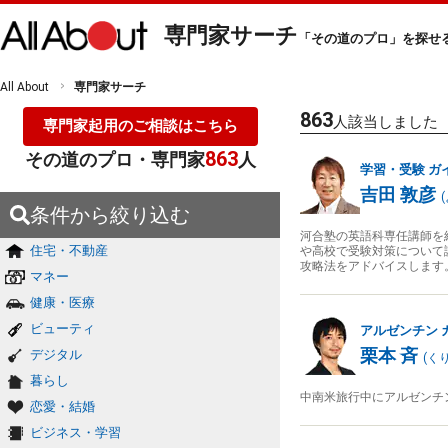
専門家サーチ
「その道のプロ」を探せ
All About
専門家サーチ
863
人該当しました
専門家起用のご相談はこちら
863
その道のプロ・専門家
人
学習・受験
ガ
吉田 敦彦
(
条件から絞り込む
河合塾の英語科専任講師を
住宅・不動産
や高校で受験対策について
攻略法をアドバイスします
マネー
健康・医療
ビューティ
アルゼンチン
栗本 斉
デジタル
(
く
暮らし
中南米旅行中にアルゼンチ
恋愛・結婚
ビジネス・学習