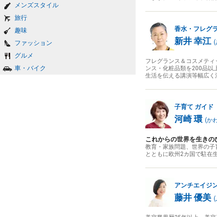
メンズスタイル
旅行
香水・フレグ
趣味
新井 幸江
(
ファッション
グルメ
フレグランス＆コスメティ
車・バイク
ンス・化粧品類を200品
生活を伝える講演等幅広く
子育て
ガイド
河崎 環
(
か
これからの世界を生きの
教育・家族問題、世界の子
とともに欧州2カ国で駐在
アンチエイジ
藤井 優美
(