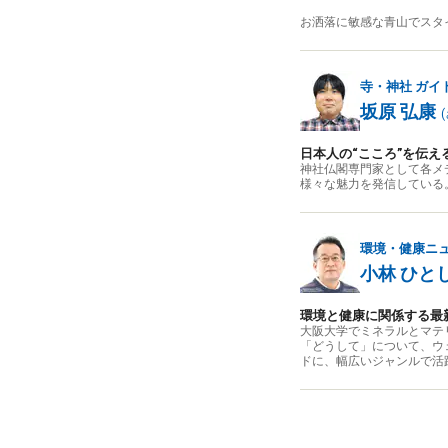
お洒落に敏感な青山でスタ
寺・神社
ガイ
坂原 弘康
(
日本人の“こころ”を伝え
神社仏閣専門家として各メ
様々な魅力を発信している
環境・健康ニ
小林 ひと
環境と健康に関係する最
大阪大学でミネラルとマテ
「どうして」について、ウ
ドに、幅広いジャンルで活