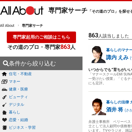
専門家サーチ
「その道のプロ」を探せ
All About
専門家サーチ
863
人該当しました
専門家起用のご相談はこちら
863
その道のプロ・専門家
人
暮らしのマナ
諏内 えみ
(
条件から絞り込む
いつからでも“育ちがいい
住宅・不動産
「マナースクールEMI S
一受けたい授業」「ぐるナ
マネー
にも定評。
健康・医療
ビューティ
暮らしの法律
デジタル
酒井 将
(
さ
暮らし
恋愛・結婚
弁護士事務所 ベリーベス
士として法人顧問や債務整
ビジネス・学習
います。TVやラジオ、雑