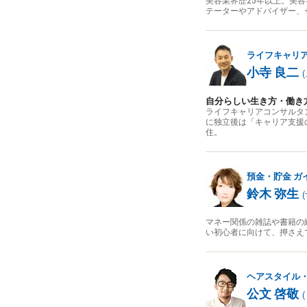
美容業界歴25年以上。美容
テーターやアドバイザー、
ライフキャリ
小寺 良二
(
自分らしい生き方・働き
ライフキャリアコンサルタ
に独立後は「キャリア支援
住。
預金・貯金
ガ
鈴木 弥生
(
マネー関係の雑誌や書籍の
い初心者に向けて、押さえ
ヘアスタイル
公文 啓敬
(