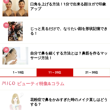
18
口角を上げる方法！1分で出来る顔ヨガで印象
アップ
19
じっと見るだけで、なりたい顔を形状記憶でき
る！
20
自分で鼻を細くする方法とは？鼻筋を作るマッ
サージ方法！
1～10位
11～20位
21～30位
ビューティ特集&コラム
花粉症で鼻をかみすぎた時のメイク直しはどう
する？