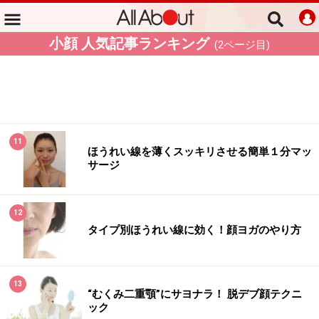
小顔 人気記事ランキング
(
2
ページ目)
11
ほうれい線を薄くスッキリさせる簡単１分マッ
サージ
12
タイプ別ほうれい線に効く！顔ヨガのやり方
13
“むくみ二重顎”にサヨナラ！ 脱デブ顔テクニ
ック