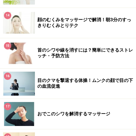
14
顔のむくみをマッサージで解消！朝3分のすっ
きりむくみとりテク
15
首のシワや線を消すには？簡単にできるストレ
ッチ・予防方法
16
目のクマを撃退する体操！ムンクの顔で目の下
の血流促進
17
おでこのシワを解消するマッサージ