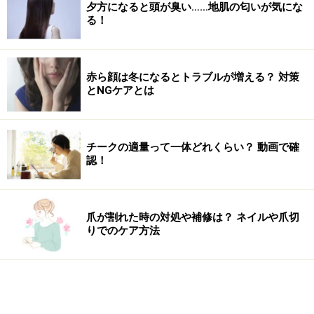
夕方になると頭が臭い……地肌の匂いが気にな
る！
赤ら顔は冬になるとトラブルが増える？ 対策
とNGケアとは
チークの適量って一体どれくらい？ 動画で確
認！
爪が割れた時の対処や補修は？ ネイルや爪切
りでのケア方法