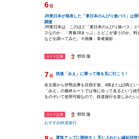
6
位
JR東日本が発表した「東日本のんびり旅パス」は買
調査
JR東日本は、このほど「東日本のんびり旅パス」
スなのか、「青春18きっぷ」とどこが違うのか、
などを調べてみた。※画像：筆者撮影
野田 隆
ガイド記事
7
快速「みえ」に乗って海を見に行こう！
位
名古屋から伊勢志摩を目指す旅。4両または2両と
「みえ」の最終ルートでは海に沿って走るという絶
をのぞいて使用可能なので、鉄道旅行を楽しみたい
野田 隆
ガイド記事
おすすめ鉄道旅行
8
運気アップに期待大！ 手に入れたい縁起切符1