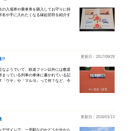
名の入場券や乗車券を購入してお守りに持
駅名や手に入れたくなる縁起切符を紹介す
更新日：2017/09/28
!?
近なようでいて、鉄道ファン以外には敷居
に停まっている列車の車体に書かれている記
す「ウヤ」や「マルヨ」って何？など、今
。
更新日：2016/01/13
選
なデザインで、一見駅なのかどうか分から