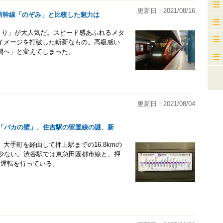
更新日：2021/08/16
新幹線「のぞみ」と比較した魅力は
のとり」が大人気だ。スピード感あふれるメタ
イメージを打破した斬新なもの。高級感い
間へ」と変えてしまった。
更新日：2021/08/04
の「バカの壁」、住吉駅の留置線の謎、新
大手町を経由して押上駅までの16.8kmの
が少ない。渋谷駅では東急田園都市線と、押
通運転を行っている。