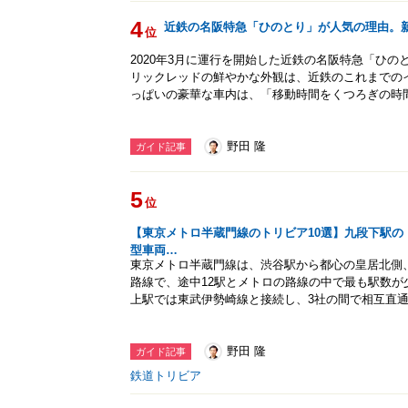
4
近鉄の名阪特急「ひのとり」が人気の理由。
位
2020年3月に運行を開始した近鉄の名阪特急「ひ
リックレッドの鮮やかな外観は、近鉄のこれまでの
っぱいの豪華な車内は、「移動時間をくつろぎの時
野田 隆
ガイド記事
5
位
【東京メトロ半蔵門線のトリビア10選】九段下駅
型車両…
東京メトロ半蔵門線は、渋谷駅から都心の皇居北側、
路線で、途中12駅とメトロの路線の中で最も駅数
上駅では東武伊勢崎線と接続し、3社の間で相互直
野田 隆
ガイド記事
鉄道トリビア