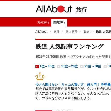
旅行
海外旅行
国内旅行
All About
旅行
国内旅行
鉄道
鉄道 人気
鉄道 人気記事ランキング
2026年08月06日 鉄道内でアクセスの多かった記
1位～10位
11位～20位
21位～30位
3
今さら聞けない「きっぷの買い方」超入門！ 券売機の
都会では電車通勤が日常風景だが、クルマ社会の地
購入方法に戸惑う人も少なくない。そんな人のため
方」の基本を分かりやすく解説しよう。