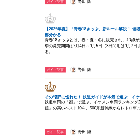
野田 隆
ガイド記事
【2025年夏】「青春18きっぷ」新ルール解説！ 
部分かる
青春18きっぷとは、春・夏・冬に販売され、JR線が
季の発売期間は7月4日～9月5日（3日間用は9月7日
る。
野田 隆
ガイド記事
その“顔”に惚れた！ 鉄道ガイドが本気で選ぶ「イケメ
鉄道車両の「顔」で選ぶ、イケメン車両ランキング2
値」の高いベスト10を、500系新幹線からレトロ車
野田 隆
ガイド記事