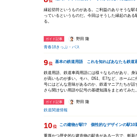
位
縁起切符というものがある。ご利益のありそうな駅
っているというものだ。今回はそうした縁起のある
る。
野田 隆
ガイド記事
青春18きっぷ・パス
9
基本の鉄道用語 これを知ればあなたも鉄道通
位
鉄道用語、鉄道車両用語には様々なものがあり、身
が高いものが多い。モハ、D51、E7など、ホーム
号にはどんな意味があるのか、鉄道マニアたちが話
さら聞けない用語や記号の基礎知識をまとめてみた
野田 隆
ガイド記事
鉄道関連情報
10
この建物が駅!? 個性的なデザインの駅10
位
重厚かつ歴史的な建造物の駅舎がある一方で、斬新