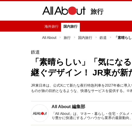
旅行
海外旅行
国内旅行
All About
旅行
国内旅行
鉄道
「素晴らし
鉄道
「素晴らしい」「気になる
継ぐデザイン！ JR東が
JR東日本は、公式Xにて新たな夜行特急列車を2027年春に
ものが旅の目的となるような、快適なサービスを提供する。※画像
All About 編集部
「All About」は、マネー・暮らし・住宅・
り豊かに快適にするノウハウから業界の最新動向
イトです。