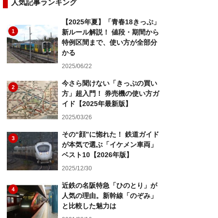
人気記事ランキング
【2025年夏】「青春18きっぷ」
1
新ルール解説！ 値段・期間から
特例区間まで、使い方が全部分
かる
2025/06/22
今さら聞けない「きっぷの買い
2
方」超入門！ 券売機の使い方ガ
イド【2025年最新版】
2025/03/26
その“顔”に惚れた！ 鉄道ガイド
3
が本気で選ぶ「イケメン車両」
ベスト10【2026年版】
2025/12/30
近鉄の名阪特急「ひのとり」が
4
人気の理由。新幹線「のぞみ」
と比較した魅力は