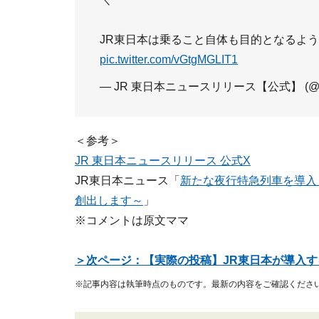
JR東日本は乗ること自体も目的となるような
pic.twitter.com/vGtgMGLIT1
— JR 東日本ニュースリリース【公式】 (@JR
＜参考＞
JR 東日本ニュースリリース 公式X
JR東日本ニュース「
新たな夜行特急列車を導入
創出します～
」
※コメントは原文ママ
＞次ページ：【実際の投稿】JR東日本が導入
※記事内容は執筆時点のものです。最新の内容をご確認くださ