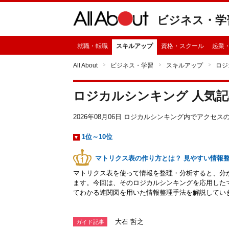
ビジネス・学
就職・転職
スキルアップ
資格・スクール
起業
All About
ビジネス・学習
スキルアップ
ロジ
ロジカルシンキング 人気
2026年08月06日 ロジカルシンキング内でアクセ
1位～10位
マトリクス表の作り方とは？ 見やすい情報
マトリクス表を使って情報を整理・分析すると、分
ます。今回は、そのロジカルシンキングを応用した
てわかる連関図を用いた情報整理手法を解説してい
大石 哲之
ガイド記事