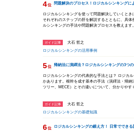
4
問題解決のプロセス！ロジカルシンキングに
位
ロジカルシンキングを使って問題解決していくとき
それぞれのステップの肝を解説するとともに、具体
ルシンキングの手法や問題解決プロセスを教えます
大石 哲之
ガイド記事
ロジカルシンキングの活用事例
5
帰納法に演繹法？ロジカルシンキングの3つの
位
ロジカルシンキングの代表的な手法とは？ ロジカ
かあります。根幹を成す基本の手法（演繹法・帰納
ツリー、MECE）とその違いについて、分かりやす
大石 哲之
ガイド記事
ロジカルシンキングの基礎知識
6
ロジカルシンキングの鍛え方！ 日常でできる
位