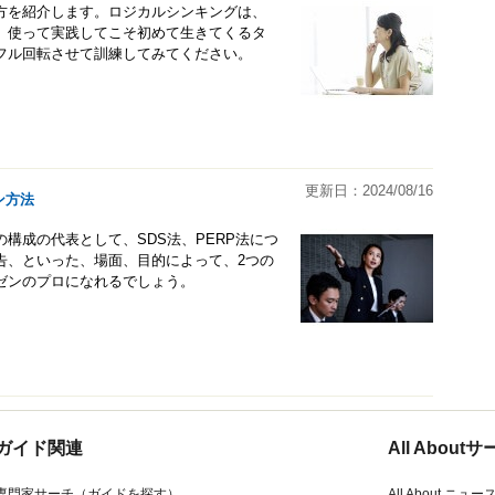
方を紹介します。ロジカルシンキングは、
。使って実践してこそ初めて生きてくるタ
フル回転させて訓練してみてください。
更新日：2024/08/16
ン方法
構成の代表として、SDS法、PERP法につ
告、といった、場面、目的によって、2つの
ゼンのプロになれるでしょう。
ガイド関連
All Abou
専門家サーチ（ガイドを探す）
All About ニュー