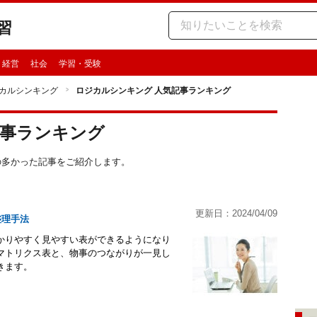
習
・経営
社会
学習・受験
カルシンキング
ロジカルシンキング 人気記事ランキング
記事ランキング
スの多かった記事をご紹介します。
更新日：2024/04/09
整理手法
かりやすく見やすい表ができるようになり
マトリクス表と、物事のつながりが一見し
きます。