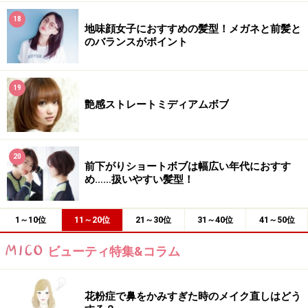
18
地味顔女子におすすめの髪型！メガネと前髪と
のバランスがポイント
19
艶感ストレートミディアムボブ
20
前下がりショートボブは幅広い年代におすす
め……扱いやすい髪型！
1～10位
11～20位
21～30位
31～40位
41～50位
ビューティ特集&コラム
花粉症で鼻をかみすぎた時のメイク直しはどう