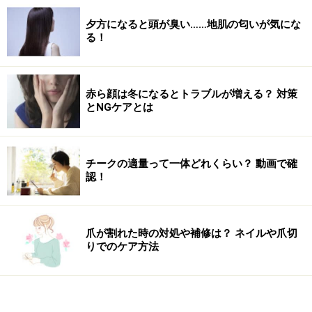
夕方になると頭が臭い……地肌の匂いが気にな
る！
赤ら顔は冬になるとトラブルが増える？ 対策
とNGケアとは
チークの適量って一体どれくらい？ 動画で確
認！
爪が割れた時の対処や補修は？ ネイルや爪切
りでのケア方法