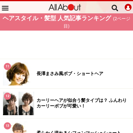
ヘアスタイル・髪型 人気記事ランキング
(
2
ページ
目)
11
長澤まさみ風ボブ・ショートヘア
12
カーリーヘアが似合う髪タイプは？ ふんわり
カーリーボブが可愛い！
13