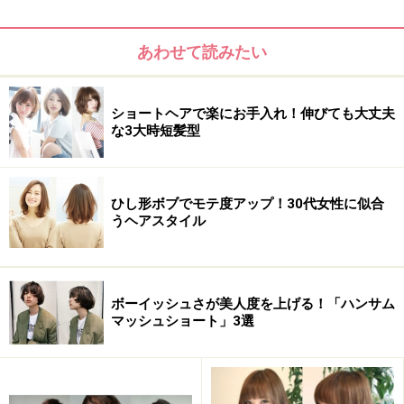
サイド
あわせて読みたい
ショートヘアで楽にお手入れ！伸びても大丈夫
hair 公文啓敬
な3大時短髪型
バック
ひし形ボブでモテ度アップ！30代女性に似合
うヘアスタイル
hair 公文啓敬
ボーイッシュさが美人度を上げる！「ハンサム
マッシュショート」3選
40代でショートボブが似合う髪のタイプ