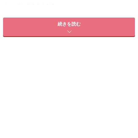
レンジしてみてください。
続きを読む
＜目次＞
サイド
バック
40代でショートボブが似合う髪のタイプ
カット
パーマ
カラー
スタイリング