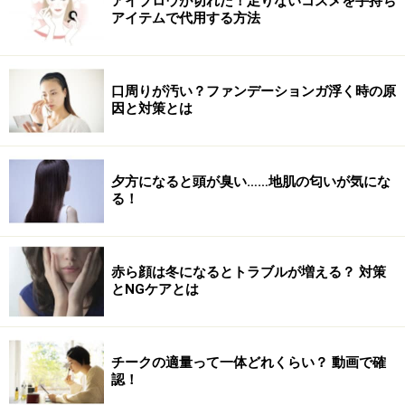
アイブロウが切れた！足りないコスメを手持ち
アイテムで代用する方法
※記事内容は執筆時点のものです。最新の内容をご確認くださ
い。
口周りが汚い？ファンデーションガ浮く時の原
因と対策とは
【編集部おすすめの購入サイト】
Amazonで人気のヘアケア用品をチェック！
夕方になると頭が臭い……地肌の匂いが気にな
る！
楽天市場で人気のヘアケア用品をチェック！
赤ら顔は冬になるとトラブルが増える？ 対策
とNGケアとは
チークの適量って一体どれくらい？ 動画で確
認！