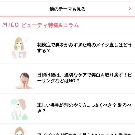
他のテーマも見る
担当スタイリスト：公文啓敬（クモンヒロノリ）
サロン：ietto http://ietto.tokyo/
ビューティ特集&コラム
【関連記事】
花粉症で鼻をかみすぎた時のメイク直しはどう
耳かけショートボブ！40代に似合うヘアスタイルであか
する？
抜け度アップ
大人に似合う小顔効果ありショートヘア！簡単ナチュラ
日焼け後は、適切なケアで美白を取り戻す！ピ
ルヘアスタイル
ーリングなどはNG!?
大人可愛いショートボブヘア……パーマで柔らかさをプラ
ス！
正しい鼻毛処理のやり方……抜くべき？ 剃るべ
40代の髪型におすすめ！ミディアムに似合うリラックス
き？
ウェーブ
40代のまとめ髪に！大人アップヘアの簡単ヘアアレンジ