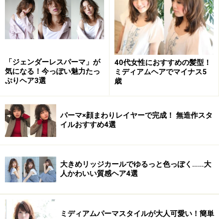
*髪 量 少なめ～多い
*髪 質 固い～柔らかい
*顔 型 卵型 丸顔 四角 逆三角
*髪のクセ なし～普通
「ジェンダーレスパーマ」が
40代女性におすすめの髪型！
気になる！今っぽい魅力たっ
ミディアムヘアでマイナス5
ぷりヘア3選
歳
カット
あご上のラインに設定した、丸みのある前下がりのショ
パーマ×顔まわりレイヤーで完成！ 無造作スタ
ートボブスタイル。動きを出すスタイルなので、あまり
イルおすすめ4選
重くなりすぎないようにカットしています。前髪は、ト
ップからサイドにつながるように長めにカット。毛先の
質感はそぎ落としすぎないように注意して。
大きめリッジカールでゆるっと色っぽく……大
人かわいい質感ヘア4選
パーマ
ミディアムパーマスタイルが大人可愛い！簡単