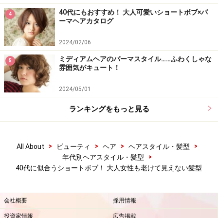
40代にもおすすめ！ 大人可愛いショートボブ×パ
4
ーマヘアカタログ
2024/02/06
ミディアムヘアのパーマスタイル……ふわくしゃな
5
雰囲気がキュート！
2024/05/01
ランキングをもっと見る
>
>
>
>
All About
ビューティ
ヘア
ヘアスタイル・髪型
>
年代別ヘアスタイル・髪型
40代に似合うショートボブ！ 大人女性も老けて見えない髪型
会社概要
採用情報
投資家情報
広告掲載