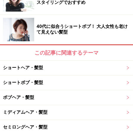
毛先にしっかりパーマをかけていきます。ロッドの大き
スタイリングでおすすめ
さは28mmを中心に、平巻きで巻いていきます。
40代に似合うショートボブ！ 大人女性も老け
て見えない髪型
カラー
カラーは8トーンのアッシュブルーでやわらかな雰囲気
この記事に関連するテーマ
に。
ショートヘア・髪型
スタイリング
ショートボブ・髪型
濡れている髪に薄くワックスをつけます。パーマを崩さ
ボブヘア・髪型
ないように揉み込みながらドライしていきましょう。分
け目が目立たつと老けて見えるので、前髪の根元をふん
ミディアムヘア・髪型
わりさせるのがコツ。全体が乾いたら、ワックスをつけ
て形を整えます。
セミロングヘア・髪型