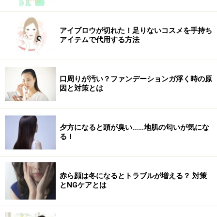
大人に似合う小顔効果ありショートヘア！簡単ナチュラ
ルヘアスタイル
アイブロウが切れた！足りないコスメを手持ち
アイテムで代用する方法
ショートヘアのアレンジ編み込み！自分で簡単にできる
やり方
ショートヘアの簡単カチューシャアレンジ……結婚式にも
口周りが汚い？ファンデーションガ浮く時の原
おすすめ！
因と対策とは
※記事内容は執筆時点のものです。最新の内容をご確認くださ
夕方になると頭が臭い……地肌の匂いが気にな
い。
る！
【編集部おすすめの購入サイト】
赤ら顔は冬になるとトラブルが増える？ 対策
Amazonで人気のヘアケア用品をチェック！
とNGケアとは
楽天市場で人気のヘアケア用品をチェック！