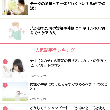
チークの適量って一体どれくらい？ 動画で確
認！
爪が割れた時の対処や補修は？ ネイルや爪切
りでのケア方法
人気記事ランキング
子供（女の子）の前髪の切り方……カットの仕方・
1
セルフカットのコツ
2024/02/29
女性が40歳になったら今すぐやめるべき「5つのこ
2
と」
2024/03/23
どうして？ シャンプー中に「かゆいところはあり
3