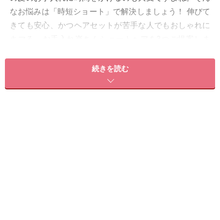
なお悩みは「時短ショート」で解決しましょう！ 伸びて
きても安心、かつヘアセットが苦手な人でもおしゃれに
キマる、お手入れ楽ちんショートヘアを3つご提案しま
す。
続きを読む
＜目次＞
1.前髪ありひし形ワンカール
2. 前髪・パーマなしカジュアルショートボブ