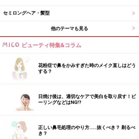
手間をとることも多いんです。
セミロングヘア・髪型
そこで、朝のスタイリングが楽ちんな無造作ウェーブを
他のテーマも見る
かけるのがおすすめ。うねりやクセが気になる方にうれ
しいパーマスタイルです。短めヘアでもフェミニンキュ
ビューティ特集&コラム
ートに仕上がります！
花粉症で鼻をかみすぎた時のメイク直しはどう
Hair&make:添田 晃正
する？
Photo:添田 晃正
【関連記事】
日焼け後は、適切なケアで美白を取り戻す！ピ
ーリングなどはNG!?
ストレートアイロンの使い方！ショートヘアのおすすめ
アレンジ
コームで華やか！ショートヘア・アシンメトリー×耳かけ
正しい鼻毛処理のやり方……抜くべき？ 剃るべ
き？
簡単アレンジ