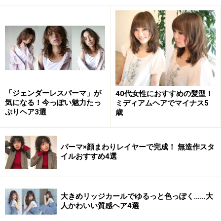
まうことが多いので、ツンツン短く立ってしまう髪も深
め前髪でカバーできますよ。また前髪から顔まわりにか
けてサイドバングを作ることで、髪が邪魔になって耳掛
けをしたときも画像のスタイルのように自然で小顔な印
象になれます。
毛先のワンカールはデジタルパーマをかけることで自分
「ジェンダーレスパーマ」が
40代女性におすすめの髪型！
でも簡単に再現できますし、伸びてきてもハネにくいの
気になる！今っぽい魅力たっ
ミディアムヘアでマイナス5
ぷりヘア3選
歳
でおすすめですよ。
パーマ×顔まわりレイヤーで完成！ 無造作スタ
イルおすすめ4選
おすすめショートヘア2. 前髪・パーマなし
カジュアルショートボブ
大きめリッジカールでゆるっと色っぽく……大
人かわいい質感ヘア4選
前髪なしパーマなしカジュアルショートボブ