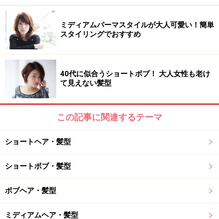
前髪を作らないことで邪魔になるときは耳にかけたり、
ミディアムパーマスタイルが大人可愛い！簡単
ハーフアップで簡単にまとめることもできます。ブロー
スタイリングでおすすめ
もブラシをつかわずに、てぐしでかきあげるようにラフ
にドライするだけで簡単にスタイリングできます。カジ
ュアルでヘルシーな印象にしたい方におすすめのスタイ
40代に似合うショートボブ！ 大人女性も老け
ルです。
て見えない髪型
この記事に関連するテーマ
おすすめショートヘア3. 無造作ウェーブの
ゆるカジュショートボブ
ショートヘア・髪型
ショートボブ・髪型
無造作ウェーブのフェミニンショートボブ
ボブヘア・髪型
髪をショートにすると、シャンプーや乾かすのは時短に
なるものの、意外と朝の寝ぐせ直しや、スタイリングに
ミディアムヘア・髪型