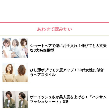
あわせて読みたい
3. 無造作ウェーブのゆるカジュショートボブ
ショートヘアで楽にお手入れ！伸びても大丈夫
な3大時短髪型
おすすめショートヘア1.前髪ありひし形ワ
ンカール
ひし形ボブでモテ度アップ！30代女性に似合
うヘアスタイル
前髪ありひし形ワンカール
ボーイッシュさが美人度を上げる！「ハンサム
前髪を深めの位置からとることで分け目がつきにくいス
マッシュショート」3選
タイルです。産後はどうしても前髪付近の髪が抜けてし