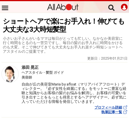
ショートヘアで楽にお手入れ！伸びても
大丈夫な3大時短髪型
小さいお子さんがいるママは毎日がとっても忙しい。なかなか美容室に
行く時間をとるのも一苦労ですし、毎日の髪のお手入れに時間をかける
のも大変。そこで伸びてきても大丈夫なお手入れ楽チン時短ショートヘ
アスタイルのご提案です。
更新日：
2025年01月21日
添田 晃正
ヘアスタイル・髪型 ガイド
美容師
自由が丘の美容室Maria by afloat（マリアバイアフロート）デ
ィレクター。『必ず女性を綺麗にする』をモットーに豊富な経
験と知識からお客様の髪のお悩みを解消し、お客様の可愛いを
引き出すことをもっとも得意とするヘアデザイナー。必ず気に
入っていただける情報を発信していきます。
プロフィール詳細
執筆記事一覧