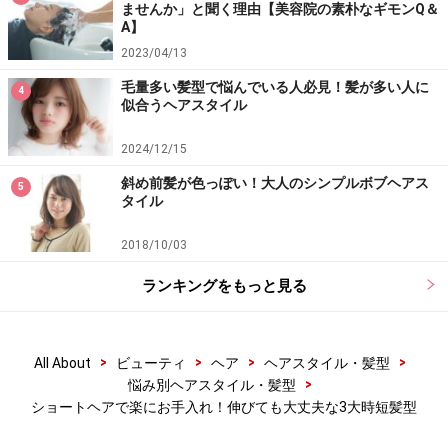
ませんか」と聞く理由【美容院の素朴なギモンQ＆
A】
2023/04/13
毛量多い髪型で悩んでいる人必見！髪が多い人に
4
似合うヘアスタイル
2024/12/15
斜め前髪が色っぽい！大人のシンプルボブヘアス
5
タイル
2018/10/03
ランキングをもっと見る
>
>
>
>
All About
ビューティ
ヘア
ヘアスタイル・髪型
>
悩み別ヘアスタイル・髪型
ショートヘアで楽にお手入れ！伸びても大丈夫な3大時短髪型