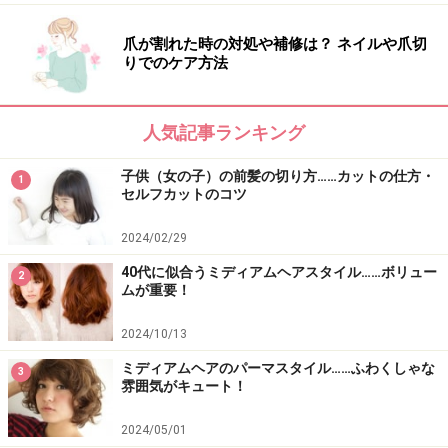
イメージ通りのショートヘアにするためのオーダーの仕
爪が割れた時の対処や補修は？ ネイルや爪切
方
りでのケア方法
かっこいい！アラフォー女性に似合うハンサムショート
耳にかけられるショートで美人度アップ！レングス別お
人気記事ランキング
すすめ3選
子供（女の子）の前髪の切り方……カットの仕方・
1
大人の色気を引き出す！かきあげバング×ショート3選
セルフカットのコツ
「くせ毛風ショート」でくせ毛の悩みを解消！こなれス
2024/02/29
タイル3選
40代に似合うミディアムヘアスタイル……ボリュー
2
ムが重要！
※記事内容は執筆時点のものです。最新の内容をご確認くださ
2024/10/13
い。
ミディアムヘアのパーマスタイル……ふわくしゃな
3
雰囲気がキュート！
【編集部おすすめの購入サイト】
2024/05/01