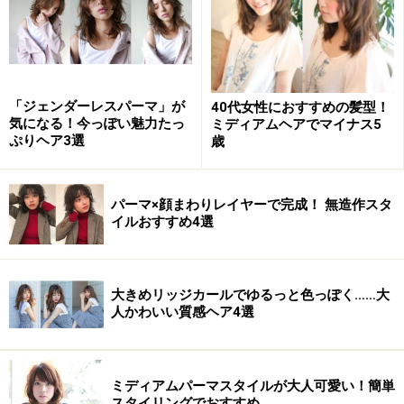
【このスタイルが似合う髪のタイプ】
「ジェンダーレスパーマ」が
40代女性におすすめの髪型！
髪量：少ない～多い
気になる！今っぽい魅力たっ
ミディアムヘアでマイナス5
ぷりヘア3選
歳
髪質：柔らかい～硬い
顔型：四角・卵型・丸・ベース・面長・逆三角
パーマ×顔まわりレイヤーで完成！ 無造作スタ
髪のクセ：なし～強い
イルおすすめ4選
大きめリッジカールでゆるっと色っぽく……大
おすすめ2：ニュアンスカールのセンシュア
人かわいい質感ヘア4選
ルショート
ミディアムパーマスタイルが大人可愛い！簡単
スタイリングでおすすめ