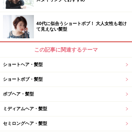
おすすめ2：ニュアンスカールのセンシュアルショート（画
像提供：bangs［バングス］）
40代に似合うショートボブ！ 大人女性も老け
て見えない髪型
甘辛のバランスがとれた、横顔美人なセンシュアルショ
ート。マッシュベースのショートに柔らかいカールをつ
この記事に関連するテーマ
けて、毛流れを美しく。スタイリングはレイヤーごとに
ふんわり動きをつけ、束感を意識しました。襟足はやや
ショートヘア・髪型
長めにとってボーイッシュに。カラーは、ミントアッシ
ュにハイライトを忍ばせて、透明感たっぷりに仕上げま
ショートボブ・髪型
した。
ボブヘア・髪型
【このスタイルが似合う髪のタイプ】
ミディアムヘア・髪型
髪量：少ない～多い
セミロングヘア・髪型
髪質：柔らかい～硬い