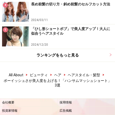
Amazonで人気のヘアケア用品をチェック！
長め前髪の切り方・斜め前髪のセルフカット方法
4
楽天市場で人気のヘアケア用品をチェック！
2024/03/11
「ひし形ショートボブ」で美人度アップ！大人に
5
似合うヘアスタイル
2024/12/20
ランキングをもっと見る
>
>
>
>
All About
ビューティ
ヘア
ヘアスタイル・髪型
ボーイッシュさが美人度を上げる！「ハンサムマッシュショート」
3選
会社概要
採用情報
投資家情報
広告掲載