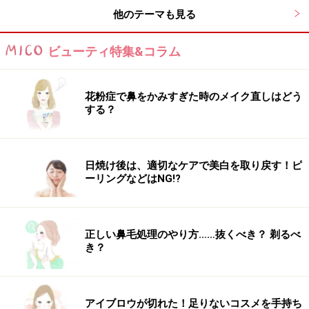
顔型：四角・卵型・丸・ベース・面長・逆三角
他のテーマも見る
髪のクセ：なし～少し
ビューティ特集&コラム
花粉症で鼻をかみすぎた時のメイク直しはどう
おすすめ3：愛されマッシュショート
する？
日焼け後は、適切なケアで美白を取り戻す！ピ
おすすめ3：愛されマッシュショート
ーリングなどはNG!?
輪郭カバーに効果的なカットを施した、小顔見えマッシ
正しい鼻毛処理のやり方……抜くべき？ 剃るべ
ュショート。毛先をレザーでシャープにカットし、あご
き？
ラインにかけて細長いシルエットに。トップにはレイヤ
ーを入れてふんわりさせ、前髪もやや長めに設定してサ
イドに流します。カラーは9レベルのイノセントアイス
アイブロウが切れた！足りないコスメを手持ち