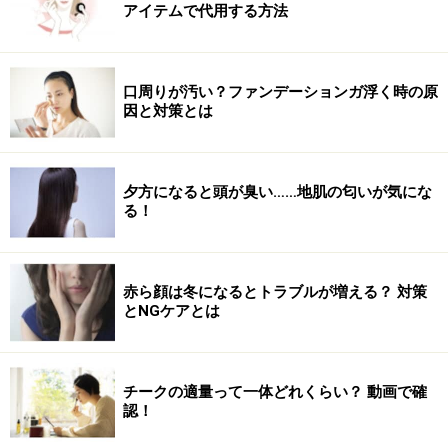
ブルーで艶感のあるハイカラーに。
アイテムで代用する方法
【このスタイルが似合う髪のタイプ】
口周りが汚い？ファンデーションガ浮く時の原
髪量：少ない～多い
因と対策とは
髪質：普通～硬い
顔型：四角・卵型・丸・逆三角
夕方になると頭が臭い……地肌の匂いが気にな
る！
髪のクセ：なし～少し
■ 参考記事
赤ら顔は冬になるとトラブルが増える？ 対策
とNGケアとは
「ハンサムマッシュショート」で甘いも辛いも自由自在
に
チークの適量って一体どれくらい？ 動画で確
認！
【関連記事】