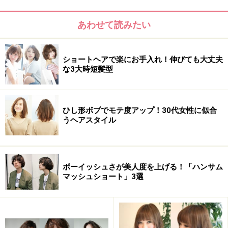
重ためボブのマッシュショート。顔周り両サイドにノー
あわせて読みたい
ズラインでレイヤーを入れ、そのまま後ろに流れるよう
にカットし、後頭部にかけてボリュームアップ。丸みシ
ルエットがレトロな雰囲気を演出。アンニュイバングは
ショートヘアで楽にお手入れ！伸びても大丈夫
な3大時短髪型
エアリーにスタイリングして、軽さを出しました。暗め
ベージュのカラーリングでとことんシックに。
ひし形ボブでモテ度アップ！30代女性に似合
うヘアスタイル
ボーイッシュさが美人度を上げる！「ハンサム
マッシュショート」3選