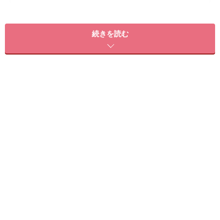
続きを読む
おすすめ2：ニュアンスカールのセンシュアルショート
おすすめ3：愛されマッシュショート
おすすめ1：60'sレトロマッシュショート
おすすめ1：60'sレトロマッシュショート（画像提供：
bangs［バングス］）