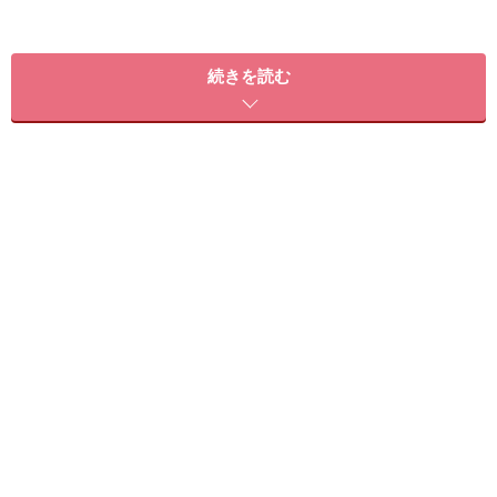
続きを読む
束感のあるスウィングパーマが軽やかに揺れる、ボリュ
ーム感のあるショート。立ち上げバングでおでこを見
せ、清潔感のあるシルエットに仕上げました。ハイトー
ンのカラーリングも、すっきりとしたフォルムに合わせ
れば上品な印象に。スタイリングで動きを出して、アン
ニュイな雰囲気にまとめました。
【このスタイルが似合う髪のタイプ】
髪量：少ない～多い
髪質：柔らかい～硬い