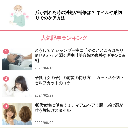
爪が割れた時の対処や補修は？ ネイルや爪切
りでのケア方法
人気記事ランキング
どうして？ シャンプー中に「かゆいところはあり
1
ませんか」と聞く理由【美容院の素朴なギモンQ＆
A】
2023/04/13
子供（女の子）の前髪の切り方……カットの仕方・
2
セルフカットのコツ
2024/02/29
40代女性に似合うミディアムヘア！脱・老け顔が
3
叶う垢抜けスタイル
2020/08/02