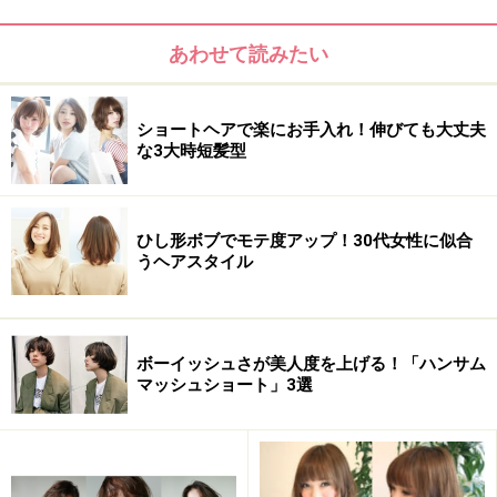
顔型：四角・卵型・丸・ベース・面長・逆三角
あわせて読みたい
髪のクセ：なし～強い
ショートヘアで楽にお手入れ！伸びても大丈夫
な3大時短髪型
ひし形ボブでモテ度アップ！30代女性に似合
うヘアスタイル
ボーイッシュさが美人度を上げる！「ハンサム
マッシュショート」3選
おすすめ2：ハンサムショート