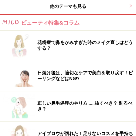
他のテーマも見る
をつけました。カラーは、アッシュを採用して、フェミ
ニンに仕上げつつフェイスラインの引き締め効果を意識
ビューティ特集&コラム
しました。
【このスタイルが似合う髪のタイプ】
花粉症で鼻をかみすぎた時のメイク直しはどう
する？
髪量：普通～多い
髪質：柔らかい～硬い
日焼け後は、適切なケアで美白を取り戻す！ピ
顔型：四角・卵型・丸・面長・逆三角
ーリングなどはNG!?
髪のクセ：なし～少し
正しい鼻毛処理のやり方……抜くべき？ 剃るべ
き？
■ 参考記事
かきあげバングで色気のあるショートヘア
アイブロウが切れた！足りないコスメを手持ち