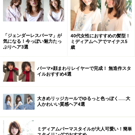
おすすめ2：ハンサムショート（画像提供：bangs［バング
「ジェンダーレスパーマ」が
40代女性におすすめの髪型！
ス］）
気になる！今っぽい魅力たっ
ミディアムヘアでマイナス5
ぷりヘア3選
歳
目に掛かるうざバングはかきあげてセクシーに。トップ
はふんわりとボリューム感を作り、襟足はすっきりさせ
パーマ×顔まわりレイヤーで完成！ 無造作スタ
イルおすすめ4選
て、メリハリのある丸みシルエットを叶えました。ま
た、ベースはグレージュにカラーリングし、抜け感ハイ
ライトを入れて立体感をプラス。垢抜け＆小顔見せに効
大きめリッジカールでゆるっと色っぽく……大
果的です。
人かわいい質感ヘア4選
【このスタイルが似合う髪のタイプ】
ミディアムパーマスタイルが大人可愛い！簡単
髪量：少ない～多い
スタイリングでおすすめ