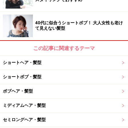
髪質：柔らかい～硬い
顔型：四角・卵型・丸・逆三角
40代に似合うショートボブ！ 大人女性も老け
髪のクセ：なし～少し
て見えない髪型
この記事に関連するテーマ
おすすめ3：スタイリッシュショート
ショートヘア・髪型
ショートボブ・髪型
おすすめ3：スタイリッシュショート
ボブヘア・髪型
ミディアムヘア・髪型
骨格に合わせたアシメシルエットで小顔見せを叶えた、
かきあげバングショート。首まわりの襟足部分はタイト
セミロングヘア・髪型
にカットし、バングにボリューム感をもたせてメリハリ