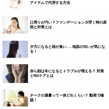
アイテムで代用する方法
※記事内容は執筆時点のものです。最新の内容をご確認くださ
い。
口周りが汚い？ファンデーションガ浮く時の原
【編集部おすすめの購入サイト】
因と対策とは
Amazonで人気のヘアケア用品をチェック！
夕方になると頭が臭い……地肌の匂いが気にな
る！
楽天市場で人気のヘアケア用品をチェック！
赤ら顔は冬になるとトラブルが増える？ 対策
とNGケアとは
チークの適量って一体どれくらい？ 動画で確
認！