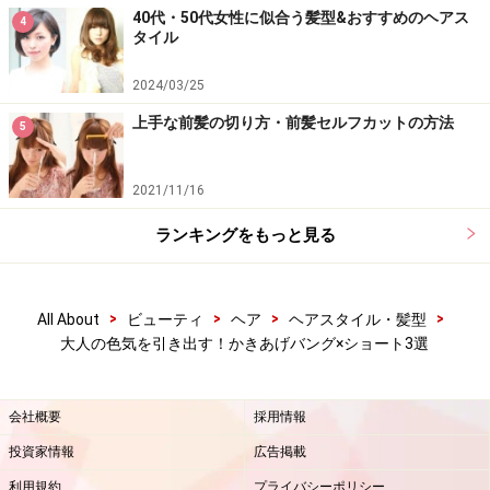
40代・50代女性に似合う髪型&おすすめのヘアス
4
タイル
2024/03/25
上手な前髪の切り方・前髪セルフカットの方法
5
2021/11/16
ランキングをもっと見る
>
>
>
>
All About
ビューティ
ヘア
ヘアスタイル・髪型
大人の色気を引き出す！かきあげバング×ショート3選
会社概要
採用情報
投資家情報
広告掲載
利用規約
プライバシーポリシー