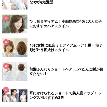
な3大時短髪型
24
ひし形ミディアム！小顔効果◎40代大人女子
におすすめヘアスタイル
25
40代女性に似合うミディアムヘア！脱・老け
顔が叶う垢抜けスタイル
26
前髪ふんわりショートヘア……ぺたんこ髪が目
立たない！
27
耳にかけられるショートで美人度アップ！ レ
ングス別おすすめ3選