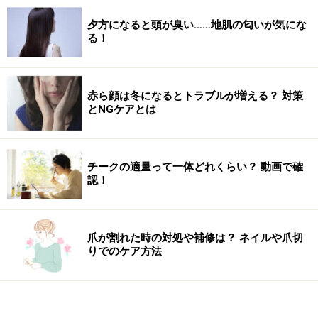
夕方になると頭が臭い……地肌の匂いが気にな
る！
赤ら顔は冬になるとトラブルが増える？ 対策
とNGケアとは
チークの適量って一体どれくらい？ 動画で確
認！
爪が割れた時の対処や補修は？ ネイルや爪切
りでのケア方法