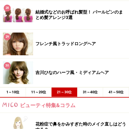
28
結婚式などのお呼ばれ髪型！ パールピンのま
とめ髪アレンジ3選
29
フレンチ風トラッドロングヘア
30
吉川ひなのハーフ風・ミディアムヘア
1～10位
11～20位
21～30位
31～40位
41～50位
ビューティ特集&コラム
花粉症で鼻をかみすぎた時のメイク直しはどう