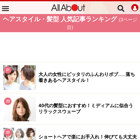
ヘアスタイル・髪型 人気記事ランキング
(
3
ページ
目)
21
大人の女性にピッタリのふんわりボブ……落ち
着きあるヘアスタイル！
22
40代の髪型におすすめ！ミディアムに似合う
リラックスウェーブ
23
ショートヘアで楽にお手入れ！伸びても大丈夫