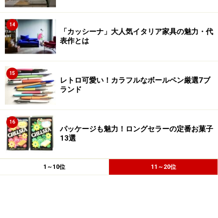
14
「カッシーナ」大人気イタリア家具の魅力・代
表作とは
15
レトロ可愛い！カラフルなボールペン厳選7ブ
ランド
16
パッケージも魅力！ロングセラーの定番お菓子
13選
1～10位
11～20位