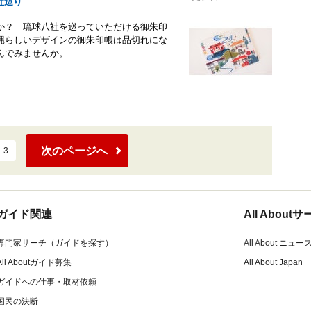
社巡り
か？ 琉球八社を巡っていただける御朱印
縄らしいデザインの御朱印帳は品切れにな
んでみませんか。
次のページへ
3
ガイド関連
All Abou
専門家サーチ（ガイドを探す）
All About ニュー
All Aboutガイド募集
All About Japan
ガイドへの仕事・取材依頼
国民の決断