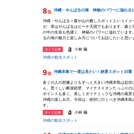
8
沖縄・やんばるの海 神秘のパワーに溢れる
位
沖縄・やんばる＝森や山の癒しスポットというイメ
が、実はやんばるはビーチ天国でもあります。森と
の中の生命も色濃く、神秘のパワーに溢れています
るの海の魅力と楽しみ方についてお話したいと思い
小林 繭
ガイド記事
沖縄の観光スポット
9
沖縄本島で一度は見たい！絶景スポット10選
位
多くの人の想像よりもずっと大きい沖縄本島は起伏
ん、荒々しい断崖絶壁、マイナスイオンたっぷりの
ポイントも多く、美しくダイナミックな沖縄の風景
沖縄の楽しみ方。今回は、絶対に行くべき沖縄本島
す。
小林 繭
ガイド記事
沖縄の観光スポット