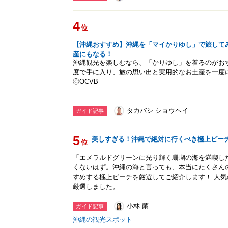
4
位
【沖縄おすすめ】沖縄を「マイかりゆし」で旅して
産にもなる！
沖縄観光を楽しむなら、「かりゆし」を着るのがおす
度で手に入り、旅の思い出と実用的なお土産を一度
ⒸOCVB
タカバシ ショウヘイ
ガイド記事
5
美しすぎる！沖縄で絶対に行くべき極上ビー
位
「エメラルドグリーンに光り輝く珊瑚の海を満喫し
くないはず。沖縄の海と言っても、本当にたくさん
すめする極上ビーチを厳選してご紹介します！ 人気
厳選しました。
小林 繭
ガイド記事
沖縄の観光スポット