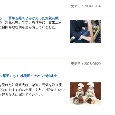
更新日：2004/01/14
る… 百年を経てよみがえった知花花織
の「知花花織」です。琉球時代、首里王府
に自由奔放な柄を生み出していました。
更新日：2023/06/29
カル菓子」も！ 地元民イチオシの沖縄土
を受けた沖縄観光は、急速に元気を取り戻
はのおすすめお土産」を3つご紹介！ いつ
大好きな人に届けてください。