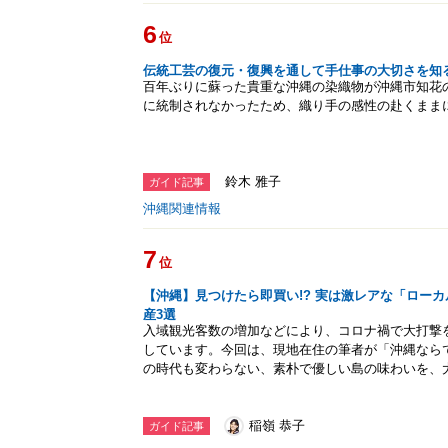
6
位
伝統工芸の復元・復興を通して手仕事の大切さを知
百年ぶりに蘇った貴重な沖縄の染織物が沖縄市知花
に統制されなかったため、織り手の感性の赴くまま
鈴木 雅子
ガイド記事
沖縄関連情報
7
位
【沖縄】見つけたら即買い!? 実は激レアな「ロー
産3選
入域観光客数の増加などにより、コロナ禍で大打撃
しています。今回は、現地在住の筆者が「沖縄ならで
の時代も変わらない、素朴で優しい島の味わいを、
稲嶺 恭子
ガイド記事