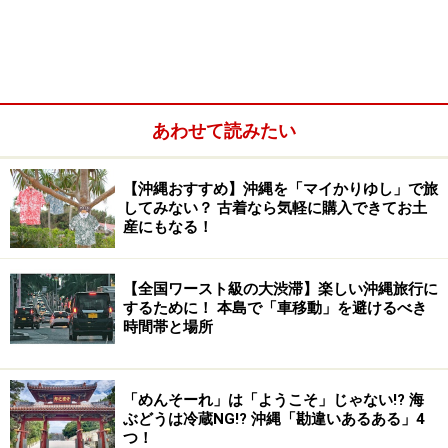
た筆者の友人が、沖縄の人に「銀行に勤めているの？」
と聞かれて、ビックリしていました。
アロハシャツとは違う。かりゆしウエアの
あわせて読みたい
定義
ハワイでは沖縄と同じく、ビジネスシーンでもアロハシ
【沖縄おすすめ】沖縄を「マイかりゆし」で旅
してみない？ 古着なら気軽に購入できてお土
ャツを着用していますが、日本本土の人が抱くアロハシ
産にもなる！
ャツのイメージと、沖縄人が思っているかりゆしウエア
のイメージには相違があります。
【全国ワースト級の大渋滞】楽しい沖縄旅行に
するために！ 本島で「車移動」を避けるべき
沖縄県によると、かりゆしウエアの定義は
「沖縄県産で
時間帯と場所
あること」「沖縄らしいデザインであること」
とありま
す。沖縄の伝統染織物、文化や自然などをモチーフにし
「めんそーれ」は「ようこそ」じゃない!? 海
たデザインが特徴でもあり、アロハシャツとは少し違っ
ぶどうは冷蔵NG!? 沖縄「勘違いあるある」4
たものであることがわかります。
つ！