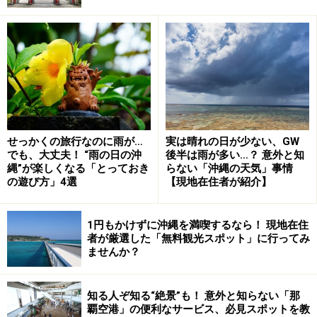
かりゆしウエアは仕事着以外でも大活躍
ウエディングシーンでかりゆしウエアを着用する人も増えて
せっかくの旅行なのに雨が…
実は晴れの日が少ない、GW
いる （C）OCVB
でも、大丈夫！ “雨の日の沖
後半は雨が多い…？ 意外と知
縄”が楽しくなる「とっておき
らない「沖縄の天気」事情
沖縄では、冠婚葬祭でもかりゆしウエアを着ることがで
の遊び方」4選
【現地在住者が紹介】
きますが、その際にはTPOに合わせた、色や柄、素材な
どに配慮が必要です。ボタンなども黒一色の喪服用のか
1円もかけずに沖縄を満喫するなら！ 現地在住
りゆしウエアがありますので、葬儀などではこちらを着
者が厳選した「無料観光スポット」に行ってみ
ませんか？
用します。
知る人ぞ知る“絶景”も！ 意外と知らない「那
結婚式やパーティーなどに出席するときは、華やかな柄
覇空港」の便利なサービス、必見スポットを教
のものや、光沢のある素材などを選ぶのもいいでしょ