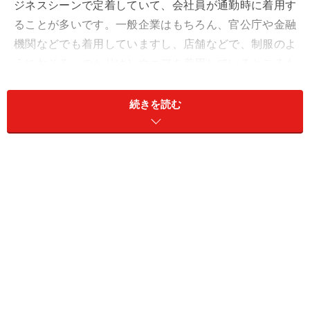
ジネスシーンで定着していて、会社員が通勤時に着用す
ることが多いです。一般企業はもちろん、官公庁や金融
機関などでも着用していますし、店舗などで、制服のよ
うにおそろいのかりゆしウエアを着用しているところも
あります。そのためか、普段着として利用している人は
あまり見かけません。
続きを読む
仕事着で利用するとなると枚数も必要になりますが、か
りゆしウエアの価格帯は幅広く、比較的安く購入できる
店舗も多々あります。また、素材によっては洗濯もしや
すく乾きやすいので、手入れも面倒くさくありません。
沖縄県内の多くのクリーニング店では、かりゆしウエア
用の価格設定があり、割引が適用されるところもあるた
め、こちらを利用する人も多いです。
余談ですが、沖縄旅行のためにアロハシャツでキメてき