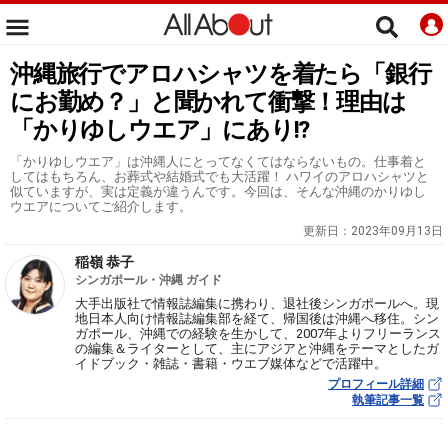
沖縄旅行でアロハシャツを着たら「銀行
にお勤め？」と聞かれて衝撃！理由は
「かりゆしウエア」にあり!?
「かりゆしウエア」は沖縄人にとってなくてはならないもの。仕事着と
してはもちろん、お葬式や結婚式でも大活躍！ ハワイのアロハシャツと
似ていますが、実は定義が違うんです。今回は、そんな沖縄のかりゆし
ウエアについてご紹介します。
更新日：
2023年09月13日
稲嶺 恭子
シンガポール・沖縄 ガイド
大手出版社で情報誌編集に携わり、退社後シンガポールへ。現
地日本人向け情報誌編集部を経て、帰国後は沖縄へ移住。シン
ガポール、沖縄での経験を生かして、2007年よりフリーランス
の編集＆ライターとして、主にアジアと沖縄をテーマとしたガ
イドブック・雑誌・書籍・ウエブ媒体などで活躍中。
プロフィール詳細
執筆記事一覧