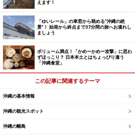
えます！
う。さわやかな白一色のかりゆしウエアもあります。沖
縄でリゾートウエディングに出席する機会があれば、か
「ゆいレール」の車窓から眺める“沖縄の絶
りゆしウエアをチョイスしてみるのもいいかもしませ
景”！ 始発から終点まで37分間の旅へお連れし
ましょう
ん。ホテルや結婚式場では、出席者用のかりゆしウエア
をレンタルできるところもありますので、気になる方は
確認してみてください。
ボリューム満点！「かめーかめー攻撃」に思わ
ずほっこり？ 日本本土とはちょっぴり違う
「沖縄食堂」
沖縄土産としてもおすすめ！
この記事に関連するテーマ
沖縄の基本情報
沖縄の観光スポット
サイズ展開も幅広いので、カップルや家族、友人同士でおそ
ろいにするのもおすすめ ※写真提供：マンゴハウス
沖縄の離島