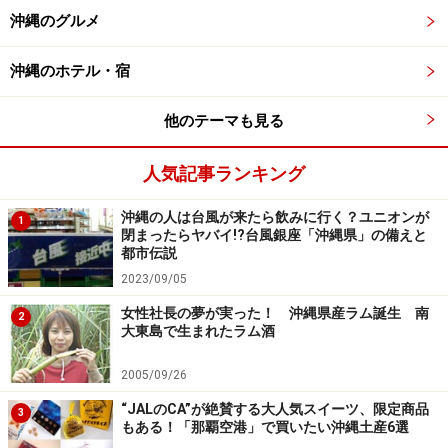
沖縄県産で、沖縄らしい柄のかりゆしウエアは、沖縄土
沖縄のグルメ
産にも最適です。近年では、旅行中に沖縄気分を盛り上
げるために着用している観光客も増えています。子ども
沖縄のホテル・宿
用もありますので、家族でおそろいにするのもかわいい
ですよ。
他のテーマも見る
人気記事ランキング
沖縄の人は台風が来たら飲みに行く？ユニオンが
マンゴハウスの国際通り2号店。真っ赤な外観が目印 ※写真
1
閉まったらヤバイ!?台風銀座「沖縄県」の備えと
提供：マンゴハウス
都市伝説
2023/09/05
かりゆしウエアを購入するなら、筆者のおすすめは
マン
ゴハウス
です。かりゆしウエアの専門店で、とにかく種
女性社長の夢が実った！ 沖縄県産ラム誕生 南
2
大東島で生まれたラム酒
類が豊富なのが魅力的。価格もお手頃で素材もしっかり
しているため、沖縄人にも大人気の店舗です。沖縄県内
2005/09/26
に7店舗を展開していて、国際通りにも4店舗あるので、
“JALのCA”が絶賛する大人気スイーツ、限定商品
3
観光客にも利用しやすいと思います。かりゆしウエアが
もある！「那覇空港」で買いたい沖縄土産6選