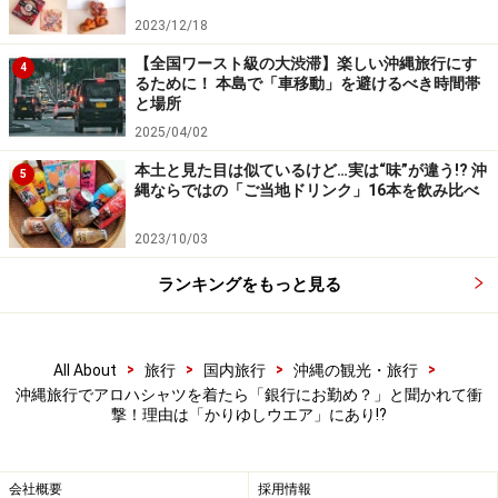
気になるという方は、訪れてみてはいかがでしょうか。
2023/12/18
【全国ワースト級の大渋滞】楽しい沖縄旅行にす
今回は、沖縄のかりゆしウエアをご紹介しました。かり
4
るために！ 本島で「車移動」を避けるべき時間帯
ゆしウエアは、沖縄のビジネスシーンで定着しています
と場所
が、もともとは、観光客を温かくお迎えし、沖縄のイメ
2025/04/02
ージアップを図るために考えられたものでもあります。
本土と見た目は似ているけど…実は“味”が違う!? 沖
5
沖縄人のおもてなしの気持ちが詰まったかりゆしウエア
縄ならではの「ご当地ドリンク」16本を飲み比べ
を、本土の町中で軽やかに着こなすのもステキです。ぜ
2023/10/03
ひ、夏のお気に入りの一着に加えてくださいね。
ランキングをもっと見る
参考
沖縄県 公式サイト
>
>
>
>
All About
旅行
国内旅行
沖縄の観光・旅行
※記事内容は執筆時点のものです。最新の内容をご確認くださ
沖縄旅行でアロハシャツを着たら「銀行にお勤め？」と聞かれて衝
い。
撃！理由は「かりゆしウエア」にあり!?
会社概要
採用情報