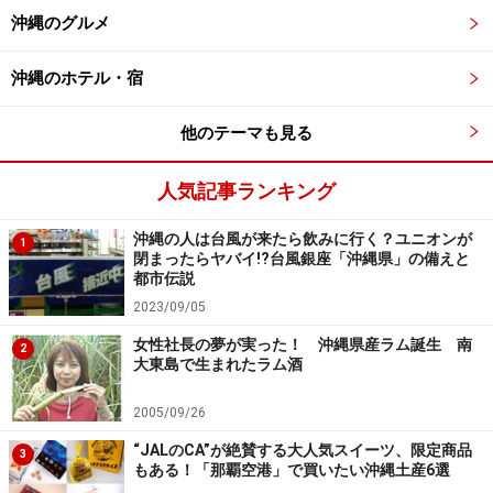
沖縄のグルメ
沖縄の梅雨の始まりは本土のそれより早く、だいたいGW
明けに梅雨入りすることが多いです。GWの後半から天気
沖縄のホテル・宿
が崩れることもあり、ここから1カ月ほど天気は安定し
ません。
他のテーマも見る
地元では、旧暦の5月4日（年によって日にちは違います
人気記事ランキング
が新暦では6月初旬～中旬）に糸満市で行われる海の神
沖縄の人は台風が来たら飲みに行く？ユニオンが
1
事「糸満ハーレー」の頃に梅雨が明けるといわれます
閉まったらヤバイ!?台風銀座「沖縄県」の備えと
が、これが結構当たっているから不思議。糸満ハーレー
都市伝説
が終わると、南国らしい晴天の気持ちのいい日が続きま
2023/09/05
す。時間に余裕のある人は、この時期を見計らって沖縄
女性社長の夢が実った！ 沖縄県産ラム誕生 南
2
大東島で生まれたラム酒
旅行に来られることをおすすめします！
2005/09/26
“JALのCA”が絶賛する大人気スイーツ、限定商品
3
沖縄旅のハイシーズンは実は台風シーズン
もある！「那覇空港」で買いたい沖縄土産6選