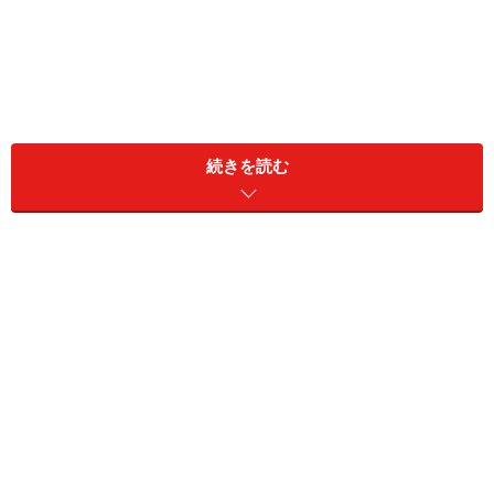
続きを読む
晴れているのになんとなく空がかすんでいる日も多い
全国平均よりも日照時間が少ない沖縄では雨や曇り空の
日が少なくないので、ピーカンの沖縄をイメージして遊
びに来ていながら、旅行中ずっと晴れ間に出会えなかっ
た友人たちに申し訳ないような気持ちになることもしば
しば……。
梅雨でもないのにしばらく雨が続くこともあれば、晴れ
ているのに急にスコールのような強い雨が降ることも。
島の住人としては、「晴れているけど空はかすんでいる