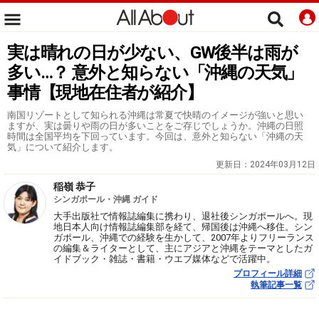
実は晴れの日が少ない、GW後半は雨が
多い…？ 意外と知らない「沖縄の天気」
事情【現地在住者が紹介】
南国リゾートとして知られる沖縄は常夏で快晴のイメージが強いと思い
ますが、実は曇りや雨の日が多いことをご存じでしょうか。沖縄の日照
時間は全国平均を下回っています。今回は、意外と知らない「沖縄の天
気」について紹介します。
更新日：
2024年03月12日
稲嶺 恭子
シンガポール・沖縄 ガイド
大手出版社で情報誌編集に携わり、退社後シンガポールへ。現
地日本人向け情報誌編集部を経て、帰国後は沖縄へ移住。シン
ガポール、沖縄での経験を生かして、2007年よりフリーランス
の編集＆ライターとして、主にアジアと沖縄をテーマとしたガ
イドブック・雑誌・書籍・ウエブ媒体などで活躍中。
プロフィール詳細
執筆記事一覧