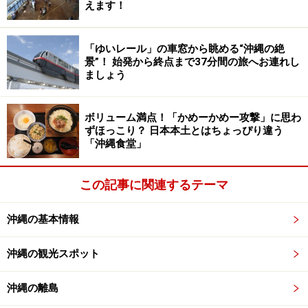
えます！
と、雨の多い時期にわざわざ沖縄でキャンプをするの
は、もったいないと感じます。
「ゆいレール」の車窓から眺める“沖縄の絶
景”！ 始発から終点まで37分間の旅へお連れし
どんよりと憂うつな天気が続き、なんだか家の中もジメ
ましょう
ジメ湿っぽい。沖縄の2月はまさに「プチ梅雨」と言っ
ていい季節なのです。雨が降るだけでなく気温も下が
ボリューム満点！「かめーかめー攻撃」に思わ
り、海風が身にしみる季節でもありますので、この時期
ずほっこり？ 日本本土とはちょっぴり違う
に沖縄に来られる人は、防寒、雨対策をしておくことを
「沖縄食堂」
おすすめします。
この記事に関連するテーマ
GWの沖縄旅は梅雨の始まりに注意
沖縄の基本情報
沖縄の観光スポット
沖縄の離島
沖縄に梅雨の終わりを告げる「糸満ハーレー」 （C）OCVB