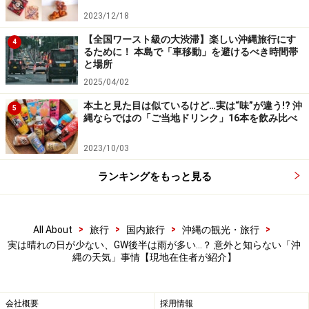
2023/12/18
【全国ワースト級の大渋滞】楽しい沖縄旅行にす
海の向こうから雨を伴った雲がやって来る
4
るために！ 本島で「車移動」を避けるべき時間帯
と場所
沖縄に台風が接近するのは、例年6月後半から9月頃ま
2025/04/02
で。いったん台風が来ると、建物から出ることすらまま
本土と見た目は似ているけど…実は“味”が違う!? 沖
5
ならなくなります。この時期は夏休みとも重なり、沖縄
縄ならではの「ご当地ドリンク」16本を飲み比べ
旅のハイシーズンでもありますが、台風はいつ来てもお
かしくないということを念頭に、旅の計画を立てるのが
2023/10/03
鉄則。
台風が来ることが事前に分かっていたら、しっか
ランキングをもっと見る
り対策を
。
沖縄は、実は日照時間が短く、雨の日も多い場所です。
>
>
>
>
All About
旅行
国内旅行
沖縄の観光・旅行
実は晴れの日が少ない、GW後半は雨が多い…？ 意外と知らない「沖
しかしながら、水が不足しがちな沖縄の人にとって、雨
縄の天気」事情【現地在住者が紹介】
も台風も恵そのもの。また、雨の日だからこそ楽しめる
スポットもたくさんありますので、天気を気にせず、沖
縄に遊びに来てくださいね。
会社概要
採用情報