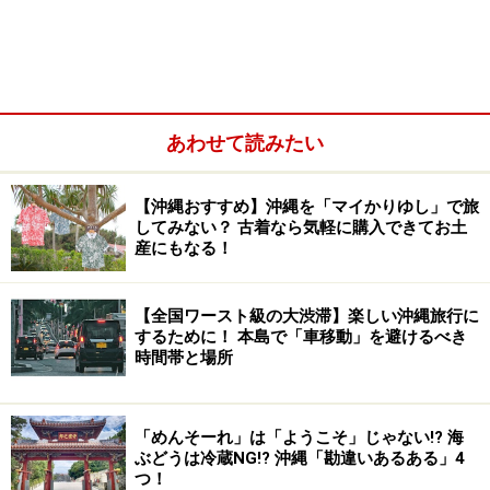
な」という日も多いように感じます。
だからといって、沖縄の人がいつも傘を携帯していると
いうことはありません。移動に車を使っている人が多い
あわせて読みたい
からかもしれませんが、急に降ったら雨宿り。多少の雨
なら濡れてかまわないぐらいの感覚でしょう。また、海
【沖縄おすすめ】沖縄を「マイかりゆし」で旅
からの風が強いこともあり、傘が役に立たないことも
してみない？ 古着なら気軽に購入できてお土
往々にしてあります。沖縄で雨に降られるのが気になる
産にもなる！
という人は、携帯傘よりレインコートを持参するほうが
役立つかもしれません。
【全国ワースト級の大渋滞】楽しい沖縄旅行に
するために！ 本島で「車移動」を避けるべき
時間帯と場所
「めんそーれ」は「ようこそ」じゃない!? 海
ぶどうは冷蔵NG!? 沖縄「勘違いあるある」4
つ！