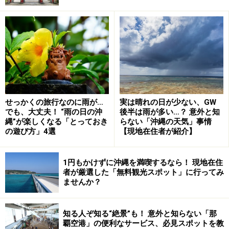
せっかくの旅行なのに雨が…
実は晴れの日が少ない、GW
でも、大丈夫！ “雨の日の沖
後半は雨が多い…？ 意外と知
沖縄の2月はなんとなく憂うつなプチ梅雨
縄”が楽しくなる「とっておき
らない「沖縄の天気」事情
の遊び方」4選
【現地在住者が紹介】
1円もかけずに沖縄を満喫するなら！ 現地在住
者が厳選した「無料観光スポット」に行ってみ
沖縄各地の球場などでプロ野球キャンプが見学できる （C）
ませんか？
OCVB
プロ野球のキャンプが各地で行われる2月の沖縄です
知る人ぞ知る“絶景”も！ 意外と知らない「那
が、実はこの時期は雨がよく降る！ 沖縄で暮らしている
覇空港」の便利なサービス、必見スポットを教