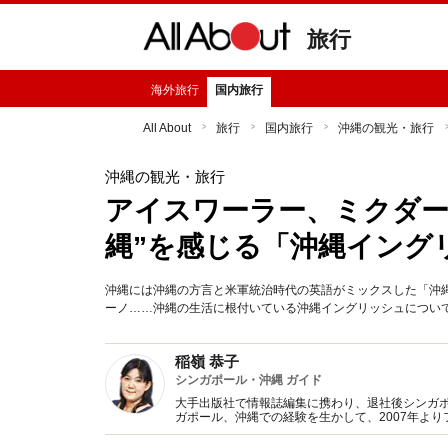
旅行
海外旅行
国内旅行
All About
旅行
国内旅行
沖縄の観光・旅行
沖縄の観光・旅行
アイスワーラー、ミクダー
縄”を感じる「沖縄イング
沖縄には沖縄の方言と米軍統治時代の英語がミックスした「沖
ーノ……沖縄の生活に根付いている沖縄イングリッシュについ
稲嶺 恭子
シンガポール・沖縄 ガイド
大手出版社で情報誌編集に携わり、退社後シンガ
ガポール、沖縄での経験を生かして、2007年よ
ガイドブック・雑誌・書籍・ウエブ媒体などで活