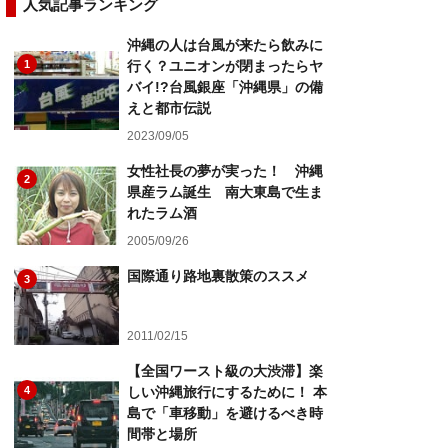
人気記事ランキング
沖縄の人は台風が来たら飲みに
1
行く？ユニオンが閉まったらヤ
バイ!?台風銀座「沖縄県」の備
えと都市伝説
2023/09/05
女性社長の夢が実った！ 沖縄
2
県産ラム誕生 南大東島で生ま
れたラム酒
2005/09/26
国際通り路地裏散策のススメ
3
2011/02/15
【全国ワースト級の大渋滞】楽
4
しい沖縄旅行にするために！ 本
島で「車移動」を避けるべき時
間帯と場所