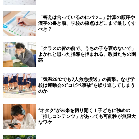
「答えは合っているのにバツ…」計算の順序や
漢字の書き順、学校の採点はどこまで厳しくす
べき？
「クラスの皆の前で、うちの子を褒めないで」
よかれと思った指導を拒まれる、教員たちの困
惑
「気温28℃でも7人救急搬送」の衝撃。なぜ学
校は運動会の“コピペ事故”を繰り返してしまう
のか
“オタク”が未来を切り開く！子どもに強めの
「推しコンテンツ」があっても可能性が無限大
なワケ