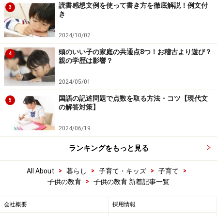
読書感想文例を使って書き方を徹底解説！例文付
3
き
2024/10/02
頭のいい子の家庭の共通点8つ！お稽古より遊び？
4
親の学歴は影響？
2024/05/01
国語の記述問題で点数を取る方法・コツ【現代文
5
の解答対策】
2024/06/19
ランキングをもっと見る
>
>
>
>
All About
暮らし
子育て・キッズ
子育て
>
子供の教育
子供の教育 新着記事一覧
会社概要
採用情報