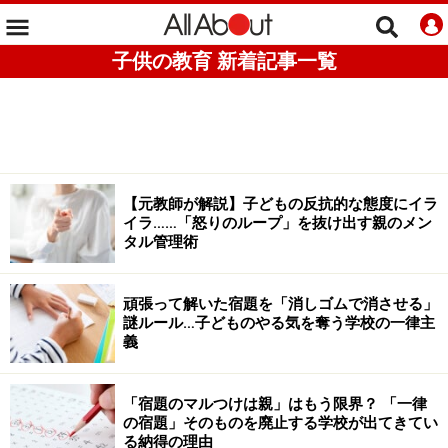
子供の教育 新着記事一覧
【元教師が解説】子どもの反抗的な態度にイラ
イラ……「怒りのループ」を抜け出す親のメン
タル管理術
頑張って解いた宿題を「消しゴムで消させる」
謎ルール…子どものやる気を奪う学校の一律主
義
「宿題のマルつけは親」はもう限界？ 「一律
の宿題」そのものを廃止する学校が出てきてい
る納得の理由