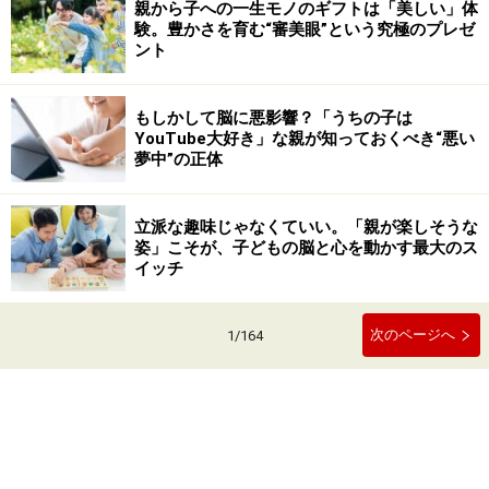
親から子への一生モノのギフトは「美しい」体
験。豊かさを育む“審美眼”という究極のプレゼ
ント
もしかして脳に悪影響？「うちの子は
YouTube大好き」な親が知っておくべき“悪い
夢中”の正体
立派な趣味じゃなくていい。「親が楽しそうな
姿」こそが、子どもの脳と心を動かす最大のス
イッチ
次のページへ
1
/
164