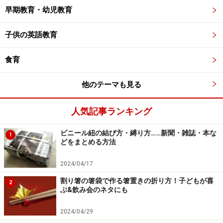
早期教育・幼児教育
子供の英語教育
食育
他のテーマも見る
人気記事ランキング
ビニール紐の結び方・縛り方……新聞・雑誌・本な
1
どをまとめる方法
2024/04/17
割り箸の箸袋で作る箸置きの折り方！子どもが喜
2
ぶ&飲み会のネタにも
2024/04/29