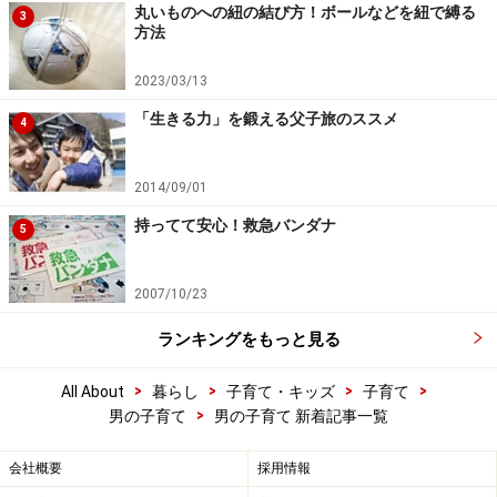
丸いものへの紐の結び方！ボールなどを紐で縛る
3
方法
2023/03/13
「生きる力」を鍛える父子旅のススメ
4
2014/09/01
持ってて安心！救急バンダナ
5
2007/10/23
ランキングをもっと見る
>
>
>
>
All About
暮らし
子育て・キッズ
子育て
>
男の子育て
男の子育て 新着記事一覧
会社概要
採用情報