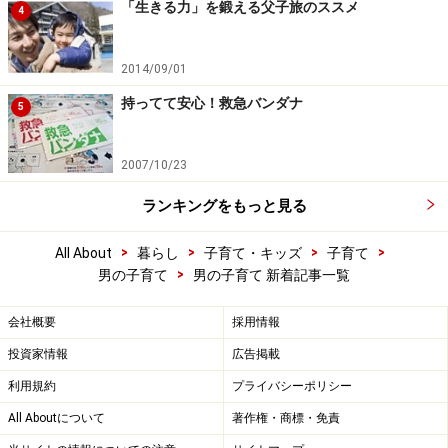
「生きる力」を鍛える父子旅のススメ
4
2014/09/01
持ってて安心！救急バンダナ
5
2007/10/23
ランキングをもっと見る
>
>
>
>
All About
暮らし
子育て・キッズ
子育て
>
男の子育て
男の子育て 新着記事一覧
会社概要
採用情報
投資家情報
広告掲載
利用規約
プライバシーポリシー
All Aboutについて
著作権・商標・免責