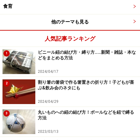
食育
他のテーマも見る
人気記事ランキング
ビニール紐の結び方・縛り方……新聞・雑誌・本な
1
どをまとめる方法
2024/04/17
割り箸の箸袋で作る箸置きの折り方！子どもが喜
2
ぶ&飲み会のネタにも
2024/04/29
丸いものへの紐の結び方！ボールなどを紐で縛る
3
方法
2023/03/13